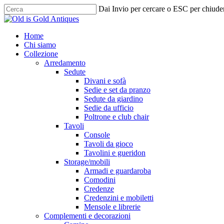
Skip
Dai Invio per cercare o ESC per chiude
to
Chiudi
main
ricerca
content
cerca
Menu
Home
Chi siamo
Collezione
Arredamento
Sedute
Divani e sofà
Sedie e set da pranzo
Sedute da giardino
Sedie da ufficio
Poltrone e club chair
Tavoli
Console
Tavoli da gioco
Tavolini e gueridon
Storage/mobili
Armadi e guardaroba
Comodini
Credenze
Credenzini e mobiletti
Mensole e librerie
Complementi e decorazioni