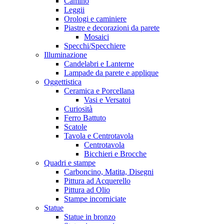
Camino
Leggii
Orologi e caminiere
Piastre e decorazioni da parete
Mosaici
Specchi/Specchiere
Illuminazione
Candelabri e Lanterne
Lampade da parete e applique
Oggettistica
Ceramica e Porcellana
Vasi e Versatoi
Curiosità
Ferro Battuto
Scatole
Tavola e Centrotavola
Centrotavola
Bicchieri e Brocche
Quadri e stampe
Carboncino, Matita, Disegni
Pittura ad Acquerello
Pittura ad Olio
Stampe incorniciate
Statue
Statue in bronzo