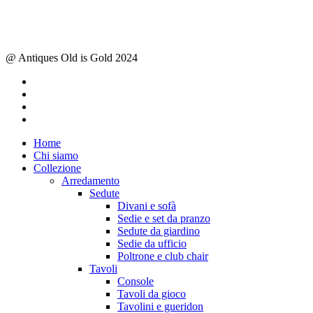
@ Antiques Old is Gold 2024
facebook
instagram
whatsapp
email
Close
Home
Menu
Chi siamo
Collezione
Arredamento
Sedute
Divani e sofà
Sedie e set da pranzo
Sedute da giardino
Sedie da ufficio
Poltrone e club chair
Tavoli
Console
Tavoli da gioco
Tavolini e gueridon