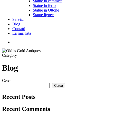
Statue in ceramica
Statue in ferro
Statue in Ottone
Statue lignee
Servizi
Blog
Contatti
La mia lista
cerca
Category
Blog
Cerca
Cerca
Recent Posts
Recent Comments