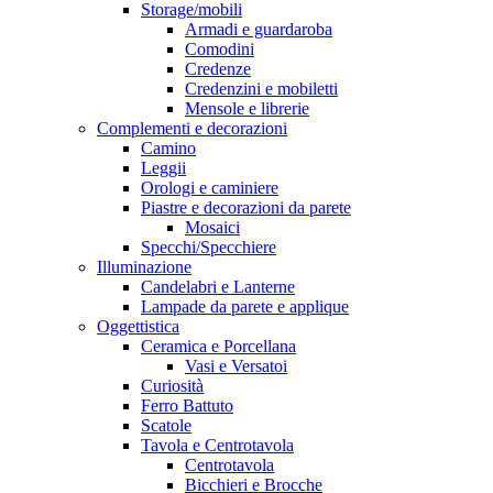
Storage/mobili
Armadi e guardaroba
Comodini
Credenze
Credenzini e mobiletti
Mensole e librerie
Complementi e decorazioni
Camino
Leggii
Orologi e caminiere
Piastre e decorazioni da parete
Mosaici
Specchi/Specchiere
Illuminazione
Candelabri e Lanterne
Lampade da parete e applique
Oggettistica
Ceramica e Porcellana
Vasi e Versatoi
Curiosità
Ferro Battuto
Scatole
Tavola e Centrotavola
Centrotavola
Bicchieri e Brocche