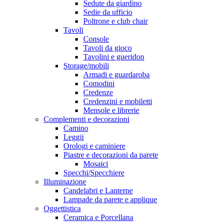
Sedute da giardino
Sedie da ufficio
Poltrone e club chair
Tavoli
Console
Tavoli da gioco
Tavolini e gueridon
Storage/mobili
Armadi e guardaroba
Comodini
Credenze
Credenzini e mobiletti
Mensole e librerie
Complementi e decorazioni
Camino
Leggii
Orologi e caminiere
Piastre e decorazioni da parete
Mosaici
Specchi/Specchiere
Illuminazione
Candelabri e Lanterne
Lampade da parete e applique
Oggettistica
Ceramica e Porcellana