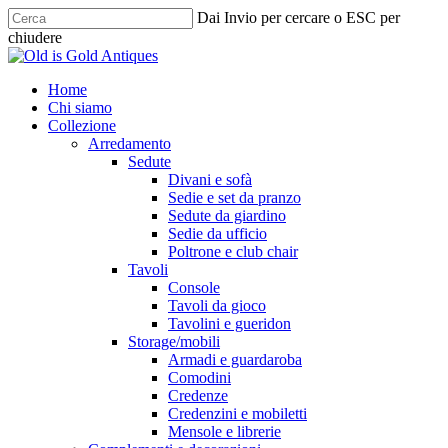
Skip
Dai Invio per cercare o ESC per
to
chiudere
main
Chiudi
content
ricerca
cerca
Menu
Home
Chi siamo
Collezione
Arredamento
Sedute
Divani e sofà
Sedie e set da pranzo
Sedute da giardino
Sedie da ufficio
Poltrone e club chair
Tavoli
Console
Tavoli da gioco
Tavolini e gueridon
Storage/mobili
Armadi e guardaroba
Comodini
Credenze
Credenzini e mobiletti
Mensole e librerie