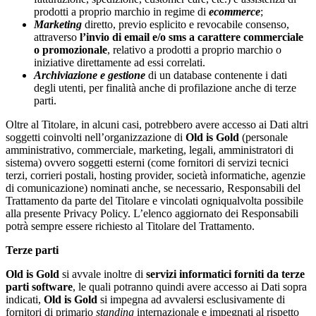
prodotti a proprio marchio in regime di
ecommerce
;
Marketing
diretto, previo esplicito e revocabile consenso,
attraverso
l’invio di email e/o sms a carattere commerciale
o promozionale
, relativo a prodotti a proprio marchio o
iniziative direttamente ad essi correlati.
Archiviazione e gestione
di un database contenente i dati
degli utenti, per finalità anche di profilazione anche di terze
parti.
Oltre al Titolare, in alcuni casi, potrebbero avere accesso ai Dati altri
soggetti coinvolti nell’organizzazione di
Old is Gold
(personale
amministrativo, commerciale, marketing, legali, amministratori di
sistema) ovvero soggetti esterni (come fornitori di servizi tecnici
terzi, corrieri postali, hosting provider, società informatiche, agenzie
di comunicazione) nominati anche, se necessario, Responsabili del
Trattamento da parte del Titolare e vincolati ogniqualvolta possibile
alla presente Privacy Policy. L’elenco aggiornato dei Responsabili
potrà sempre essere richiesto al Titolare del Trattamento.
Terze parti
Old is Gold
si avvale inoltre di
servizi informatici forniti da terze
parti software
, le quali potranno quindi avere accesso ai Dati sopra
indicati,
Old is Gold
si impegna ad avvalersi esclusivamente di
fornitori di primario
standing
internazionale e impegnati al rispetto