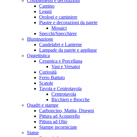
Complementi e decorazioni
Camino
Leggii
Orologi e caminiere
Piastre e decorazioni da parete
Mosaici
Specchi/Specchiere
Illuminazione
Candelabri e Lanterne
Lampade da parete e applique
Oggettistica
Ceramica e Porcellana
Vasi e Versatoi
Curiosità
Ferro Battuto
Scatole
Tavola e Centrotavola
Centrotavola
Bicchieri e Brocche
Quadri e stampe
Carboncino, Matita, Disegni
Pittura ad Acquerello
Pittura ad Olio
Stampe incorniciate
Statue