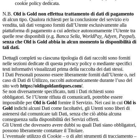
cookie policy dedicata.
N.B.
Old is Gold non effettua trattamento di dati di pagamento
di alcun tipo. Qualora richiesti per la conclusione del servizio e/o
vendita, tali dati vengono forniti dall’Utente esclusivamente alla
piattaforma di pagamento a cui aderisce autonomamente l’Utente tra
quelle rese disponibili (e.g.
Banca Sella, WorldPay, Adyen, Paypal
),
senza che Old is Gold abbia in alcun momento la disponibilità di
tali dati.
Dettagli completi su ciascuna tipologia di dati raccolti sono forniti
nelle sezioni dedicate di questa privacy policy o mediante specifici
testi informativi visualizzati prima della raccolta dei dati stessi.
I Dati Personali possono essere liberamente forniti dall’Utente o, nel
caso di Dati di Utilizzo, raccolti automaticamente durante l’uso del
sito web
https://oldisgoldantiques.com/
.
Se non diversamente specificato, tutti i Dati richiesti sono
obbligatori. Se l’Utente rifiuta di comunicarli, potrebbe essere
impossibile per
Old is Gold
fornire il Servizio. Nei casi in cui
Old is
Gold
indichi alcuni Dati come facoltativi, gli Utenti sono liberi di
astenersi dal comunicare tali Dati, senza che ciò abbia alcuna
conseguenza sulla disponibilità dei Servizi offerti.
Gli Utenti che dovessero avere dubbi su quali Dati siano obbligatori,
possono liberamente contattare il Titolare.
L’eventuale utilizzo di Cookie – o di altri strumenti di tracciamento –