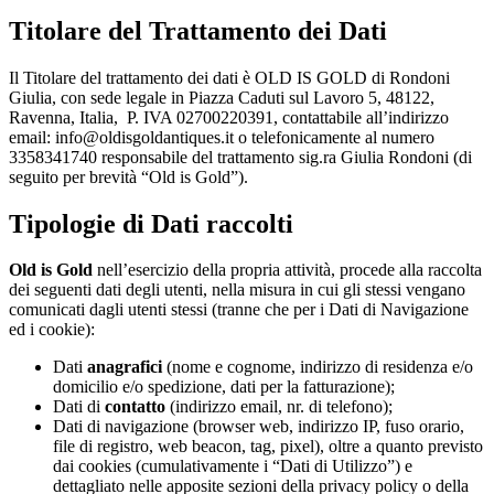
Titolare del Trattamento dei Dati
Il Titolare del trattamento dei dati è OLD IS GOLD di Rondoni
Giulia, con sede legale in Piazza Caduti sul Lavoro 5, 48122,
Ravenna, Italia, P. IVA 02700220391, contattabile all’indirizzo
email: info@oldisgoldantiques.it o telefonicamente al numero
3358341740 responsabile del trattamento sig.ra Giulia Rondoni (di
seguito per brevità “Old is Gold”).
Tipologie di Dati raccolti
Old is Gold
nell’esercizio della propria attività, procede alla raccolta
dei seguenti dati degli utenti, nella misura in cui gli stessi vengano
comunicati dagli utenti stessi (tranne che per i Dati di Navigazione
ed i cookie):
Dati
anagrafici
(nome e cognome, indirizzo di residenza e/o
domicilio e/o spedizione, dati per la fatturazione);
Dati di
contatto
(indirizzo email, nr. di telefono);
Dati di navigazione (browser web, indirizzo IP, fuso orario,
file di registro, web beacon, tag, pixel), oltre a quanto previsto
dai cookies (cumulativamente i “Dati di Utilizzo”) e
dettagliato nelle apposite sezioni della privacy policy o della