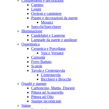
Complementi e decorazioni
Camino
Leggii
Orologi e caminiere
Piastre e decorazioni da parete
Mosaici
Specchi/Specchiere
Illuminazione
Candelabri e Lanterne
Lampade da parete e applique
Oggettistica
Ceramica e Porcellana
Vasi e Versatoi
Curiosità
Ferro Battuto
Scatole
Tavola e Centrotavola
Centrotavola
Bicchieri e Brocche
Quadri e stampe
Carboncino, Matita, Disegni
Pittura ad Acquerello
Pittura ad Olio
Stampe incorniciate
Statue