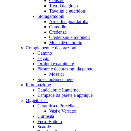
Console
Tavoli da gioco
Tavolini e gueridon
Storage/mobili
Armadi e guardaroba
Comodini
Credenze
Credenzini e mobiletti
Mensole e librerie
Complementi e decorazioni
Camino
Leggii
Orologi e caminiere
Piastre e decorazioni da parete
Mosaici
Specchi/Specchiere
Illuminazione
Candelabri e Lanterne
Lampade da parete e applique
Oggettistica
Ceramica e Porcellana
Vasi e Versatoi
Curiosità
Ferro Battuto
Scatole