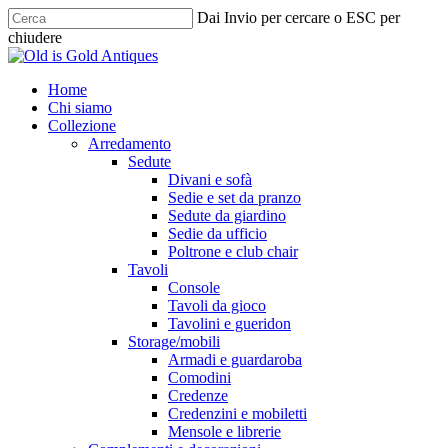
Skip
Dai Invio per cercare o ESC per
to
chiudere
main
Chiudi
content
ricerca
cerca
Menu
Home
Chi siamo
Collezione
Arredamento
Sedute
Divani e sofà
Sedie e set da pranzo
Sedute da giardino
Sedie da ufficio
Poltrone e club chair
Tavoli
Console
Tavoli da gioco
Tavolini e gueridon
Storage/mobili
Armadi e guardaroba
Comodini
Credenze
Credenzini e mobiletti
Mensole e librerie