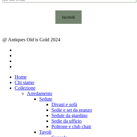
@ Antiques Old is Gold 2024
facebook
instagram
whatsapp
email
Close
Home
Menu
Chi siamo
Collezione
Arredamento
Sedute
Divani e sofà
Sedie e set da pranzo
Sedute da giardino
Sedie da ufficio
Poltrone e club chair
Tavoli