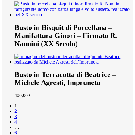
Busto in Bisquit di Porcellana –
Manifattura Ginori – Firmato R.
Nannini (XX Secolo)
Busto in Terracotta di Beatrice –
Michele Agresti, Impruneta
400,00
€
1
2
3
4
…
6