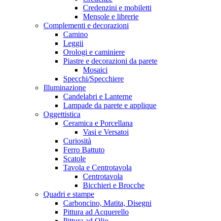
Credenzini e mobiletti
Mensole e librerie
Complementi e decorazioni
Camino
Leggii
Orologi e caminiere
Piastre e decorazioni da parete
Mosaici
Specchi/Specchiere
Illuminazione
Candelabri e Lanterne
Lampade da parete e applique
Oggettistica
Ceramica e Porcellana
Vasi e Versatoi
Curiosità
Ferro Battuto
Scatole
Tavola e Centrotavola
Centrotavola
Bicchieri e Brocche
Quadri e stampe
Carboncino, Matita, Disegni
Pittura ad Acquerello
Pittura ad Olio