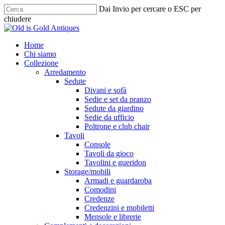
Skip
Dai Invio per cercare o ESC per
to
chiudere
main
Chiudi
content
ricerca
cerca
Menu
Home
Chi siamo
Collezione
Arredamento
Sedute
Divani e sofà
Sedie e set da pranzo
Sedute da giardino
Sedie da ufficio
Poltrone e club chair
Tavoli
Console
Tavoli da gioco
Tavolini e gueridon
Storage/mobili
Armadi e guardaroba
Comodini
Credenze
Credenzini e mobiletti
Mensole e librerie