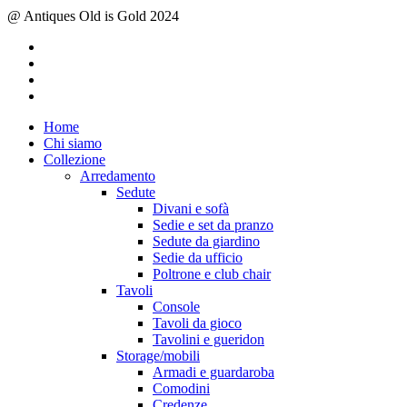
@ Antiques Old is Gold 2024
facebook
instagram
whatsapp
email
Close
Home
Menu
Chi siamo
Collezione
Arredamento
Sedute
Divani e sofà
Sedie e set da pranzo
Sedute da giardino
Sedie da ufficio
Poltrone e club chair
Tavoli
Console
Tavoli da gioco
Tavolini e gueridon
Storage/mobili
Armadi e guardaroba
Comodini
Credenze