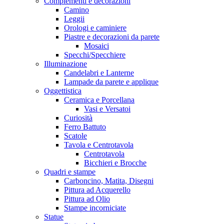
Complementi e decorazioni
Camino
Leggii
Orologi e caminiere
Piastre e decorazioni da parete
Mosaici
Specchi/Specchiere
Illuminazione
Candelabri e Lanterne
Lampade da parete e applique
Oggettistica
Ceramica e Porcellana
Vasi e Versatoi
Curiosità
Ferro Battuto
Scatole
Tavola e Centrotavola
Centrotavola
Bicchieri e Brocche
Quadri e stampe
Carboncino, Matita, Disegni
Pittura ad Acquerello
Pittura ad Olio
Stampe incorniciate
Statue