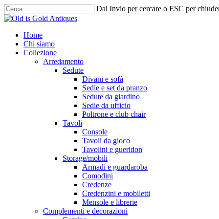
Skip
Dai Invio per cercare o ESC per chiude
to
Chiudi
main
ricerca
content
cerca
Menu
Home
Chi siamo
Collezione
Arredamento
Sedute
Divani e sofà
Sedie e set da pranzo
Sedute da giardino
Sedie da ufficio
Poltrone e club chair
Tavoli
Console
Tavoli da gioco
Tavolini e gueridon
Storage/mobili
Armadi e guardaroba
Comodini
Credenze
Credenzini e mobiletti
Mensole e librerie
Complementi e decorazioni