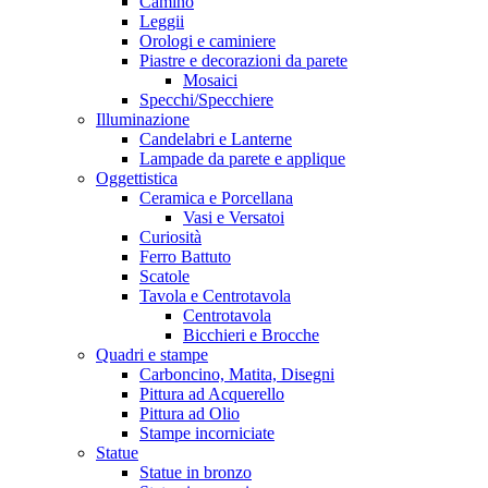
Camino
Leggii
Orologi e caminiere
Piastre e decorazioni da parete
Mosaici
Specchi/Specchiere
Illuminazione
Candelabri e Lanterne
Lampade da parete e applique
Oggettistica
Ceramica e Porcellana
Vasi e Versatoi
Curiosità
Ferro Battuto
Scatole
Tavola e Centrotavola
Centrotavola
Bicchieri e Brocche
Quadri e stampe
Carboncino, Matita, Disegni
Pittura ad Acquerello
Pittura ad Olio
Stampe incorniciate
Statue
Statue in bronzo