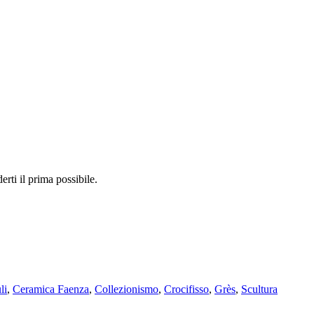
erti il prima possibile.
li
,
Ceramica Faenza
,
Collezionismo
,
Crocifisso
,
Grès
,
Scultura