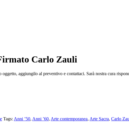
 Firmato Carlo Zauli
o oggetto, aggiungilo al preventivo e contattaci. Sarà nostra cura rispond
te
Tags:
Anni ’50
,
Anni ’60
,
Arte contemporanea
,
Arte Sacra
,
Carlo Zau