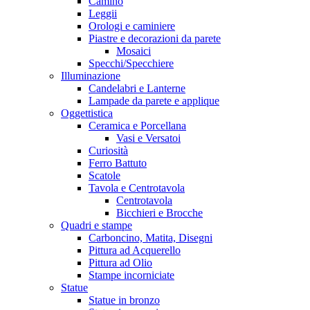
Camino
Leggii
Orologi e caminiere
Piastre e decorazioni da parete
Mosaici
Specchi/Specchiere
Illuminazione
Candelabri e Lanterne
Lampade da parete e applique
Oggettistica
Ceramica e Porcellana
Vasi e Versatoi
Curiosità
Ferro Battuto
Scatole
Tavola e Centrotavola
Centrotavola
Bicchieri e Brocche
Quadri e stampe
Carboncino, Matita, Disegni
Pittura ad Acquerello
Pittura ad Olio
Stampe incorniciate
Statue
Statue in bronzo