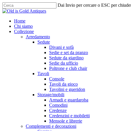
Skip
Dai Invio per cercare o ESC per chiude
to
Chiudi
main
ricerca
content
cerca
Menu
Home
Chi siamo
Collezione
Arredamento
Sedute
Divani e sofà
Sedie e set da pranzo
Sedute da giardino
Sedie da ufficio
Poltrone e club chair
Tavoli
Console
Tavoli da gioco
Tavolini e gueridon
Storage/mobili
Armadi e guardaroba
Comodini
Credenze
Credenzini e mobiletti
Mensole e librerie
Complementi e decorazioni