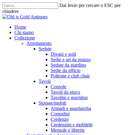
Skip
Dai Invio per cercare o ESC per
to
chiudere
main
Chiudi
content
ricerca
cerca
Menu
Home
Chi siamo
Collezione
Arredamento
Sedute
Divani e sofà
Sedie e set da pranzo
Sedute da giardino
Sedie da ufficio
Poltrone e club chair
Tavoli
Console
Tavoli da gioco
Tavolini e gueridon
Storage/mobili
Armadi e guardaroba
Comodini
Credenze
Credenzini e mobiletti
Mensole e librerie