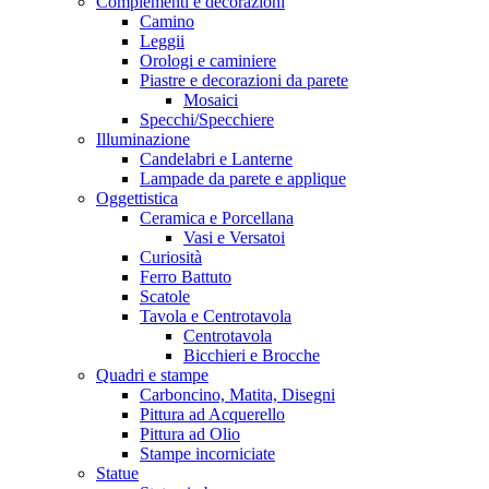
Complementi e decorazioni
Camino
Leggii
Orologi e caminiere
Piastre e decorazioni da parete
Mosaici
Specchi/Specchiere
Illuminazione
Candelabri e Lanterne
Lampade da parete e applique
Oggettistica
Ceramica e Porcellana
Vasi e Versatoi
Curiosità
Ferro Battuto
Scatole
Tavola e Centrotavola
Centrotavola
Bicchieri e Brocche
Quadri e stampe
Carboncino, Matita, Disegni
Pittura ad Acquerello
Pittura ad Olio
Stampe incorniciate
Statue