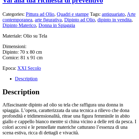
Vai alla tua richiesta di preventivo
Categories:
Pittura ad Olio
,
Quadri e stampe
Tags:
antiquariato
,
Arte
contemporanea
,
arte figurativa
,
Dipinto ad Olio
,
dipinto in vendita
,
Dipinto Materico
,
Donna in Spiaggia
Materiale: Olio su Tela
Dimensioni:
Dipinto: 70 x 80 cm
Cornice: 81 x 91 cm
Epoca:
XXI Secolo
Description
Description
Affascinante dipinto ad olio su tela che raffigura una donna in
spiaggia. L’opera, caratterizzata da una tecnica a rilievo che dona
profondità e tridimensionalità, ritrae una figura femminile in abito
giallo e cappello bianco mentre si china vicino a delle reti da pesca. I
colori accesi e le pennellate materiche catturano l’essenza di una
scena estiva, ricca di dettagli e vivacità.