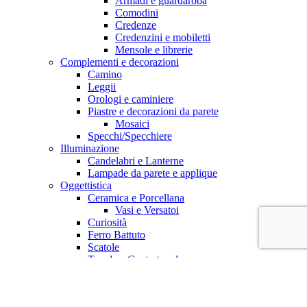
Armadi e guardaroba
Comodini
Credenze
Credenzini e mobiletti
Mensole e librerie
Complementi e decorazioni
Camino
Leggii
Orologi e caminiere
Piastre e decorazioni da parete
Mosaici
Specchi/Specchiere
Illuminazione
Candelabri e Lanterne
Lampade da parete e applique
Oggettistica
Ceramica e Porcellana
Vasi e Versatoi
Curiosità
Ferro Battuto
Scatole
Tavola e Centrotavola
Centrotavola
Bicchieri e Brocche
Quadri e stampe