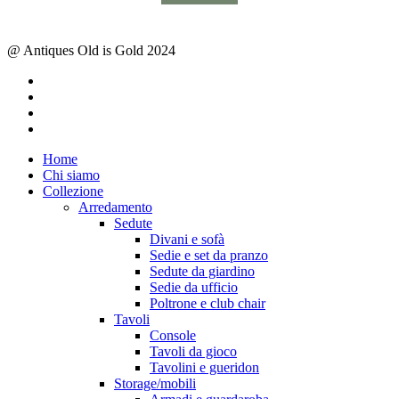
@ Antiques Old is Gold 2024
facebook
instagram
whatsapp
email
Close
Home
Menu
Chi siamo
Collezione
Arredamento
Sedute
Divani e sofà
Sedie e set da pranzo
Sedute da giardino
Sedie da ufficio
Poltrone e club chair
Tavoli
Console
Tavoli da gioco
Tavolini e gueridon
Storage/mobili