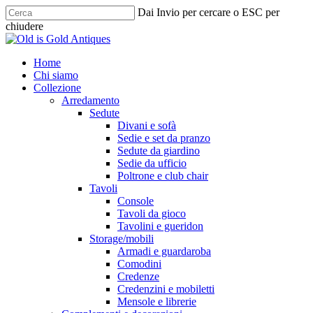
Skip
Dai Invio per cercare o ESC per
to
chiudere
main
Chiudi
content
ricerca
cerca
Menu
Home
Chi siamo
Collezione
Arredamento
Sedute
Divani e sofà
Sedie e set da pranzo
Sedute da giardino
Sedie da ufficio
Poltrone e club chair
Tavoli
Console
Tavoli da gioco
Tavolini e gueridon
Storage/mobili
Armadi e guardaroba
Comodini
Credenze
Credenzini e mobiletti
Mensole e librerie