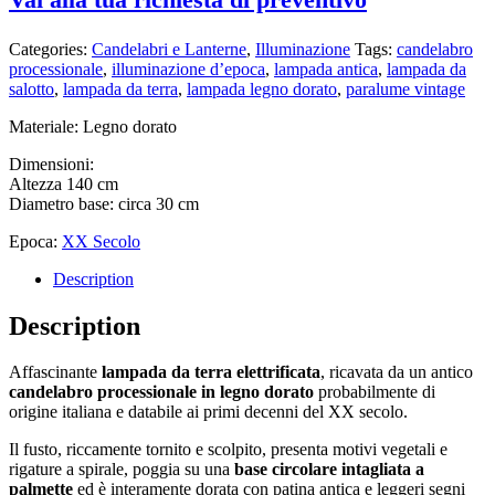
Categories:
Candelabri e Lanterne
,
Illuminazione
Tags:
candelabro
processionale
,
illuminazione d’epoca
,
lampada antica
,
lampada da
salotto
,
lampada da terra
,
lampada legno dorato
,
paralume vintage
Materiale: Legno dorato
Dimensioni:
Altezza 140 cm
Diametro base: circa 30 cm
Epoca:
XX Secolo
Description
Description
Affascinante
lampada da terra elettrificata
, ricavata da un antico
candelabro processionale in legno dorato
probabilmente di
origine italiana e databile ai primi decenni del XX secolo.
Il fusto, riccamente tornito e scolpito, presenta motivi vegetali e
rigature a spirale, poggia su una
base circolare intagliata a
palmette
ed è interamente dorata con patina antica e leggeri segni