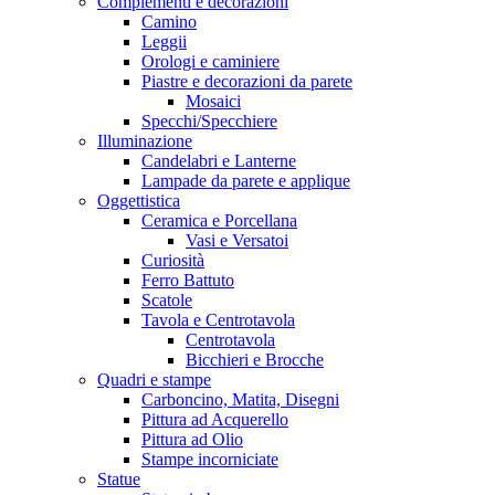
Complementi e decorazioni
Camino
Leggii
Orologi e caminiere
Piastre e decorazioni da parete
Mosaici
Specchi/Specchiere
Illuminazione
Candelabri e Lanterne
Lampade da parete e applique
Oggettistica
Ceramica e Porcellana
Vasi e Versatoi
Curiosità
Ferro Battuto
Scatole
Tavola e Centrotavola
Centrotavola
Bicchieri e Brocche
Quadri e stampe
Carboncino, Matita, Disegni
Pittura ad Acquerello
Pittura ad Olio
Stampe incorniciate
Statue