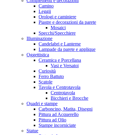
Complementi e decorazioni
Camino
Leggii
Orologi e caminiere
Piastre e decorazioni da parete
Mosaici
Specchi/Specchiere
Illuminazione
Candelabri e Lanterne
Lampade da parete e applique
Oggettistica
Ceramica e Porcellana
Vasi e Versatoi
Curiosità
Ferro Battuto
Scatole
Tavola e Centrotavola
Centrotavola
Bicchieri e Brocche
Quadri e stampe
Carboncino, Matita, Disegni
Pittura ad Acquerello
Pittura ad Olio
Stampe incorniciate
Statue