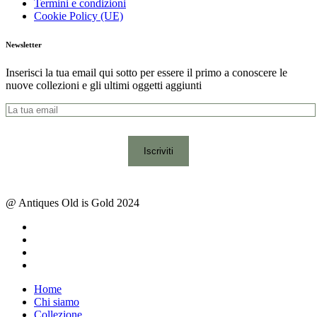
Termini e condizioni
Cookie Policy (UE)
Newsletter
Inserisci la tua email qui sotto per essere il primo a conoscere le
nuove collezioni e gli ultimi oggetti aggiunti
@ Antiques Old is Gold 2024
facebook
instagram
whatsapp
email
Close
Home
Menu
Chi siamo
Collezione