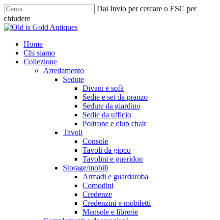
Skip
Dai Invio per cercare o ESC per
to
chiudere
main
Chiudi
content
ricerca
cerca
Menu
Home
Chi siamo
Collezione
Arredamento
Sedute
Divani e sofà
Sedie e set da pranzo
Sedute da giardino
Sedie da ufficio
Poltrone e club chair
Tavoli
Console
Tavoli da gioco
Tavolini e gueridon
Storage/mobili
Armadi e guardaroba
Comodini
Credenze
Credenzini e mobiletti
Mensole e librerie