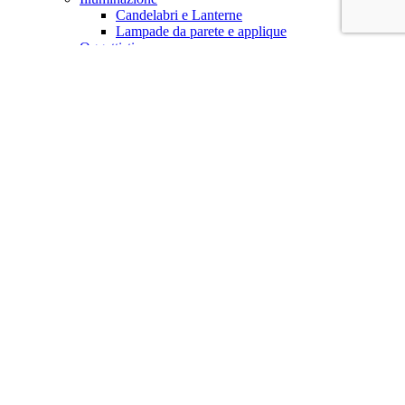
Candelabri e Lanterne
Lampade da parete e applique
Oggettistica
Ceramica e Porcellana
Vasi e Versatoi
Curiosità
Ferro Battuto
Scatole
Tavola e Centrotavola
Centrotavola
Bicchieri e Brocche
Quadri e stampe
Carboncino, Matita, Disegni
Pittura ad Acquerello
Pittura ad Olio
Stampe incorniciate
Statue
Statue in bronzo
Statue in ceramica
Statue in ferro
Statue in Ottone
Statue lignee
Servizi
Blog