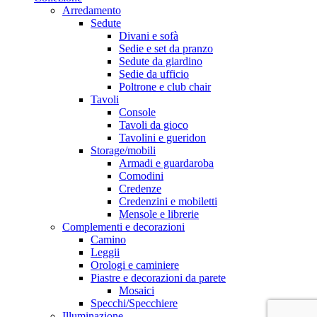
Arredamento
Sedute
Divani e sofà
Sedie e set da pranzo
Sedute da giardino
Sedie da ufficio
Poltrone e club chair
Tavoli
Console
Tavoli da gioco
Tavolini e gueridon
Storage/mobili
Armadi e guardaroba
Comodini
Credenze
Credenzini e mobiletti
Mensole e librerie
Complementi e decorazioni
Camino
Leggii
Orologi e caminiere
Piastre e decorazioni da parete
Mosaici
Specchi/Specchiere
Illuminazione