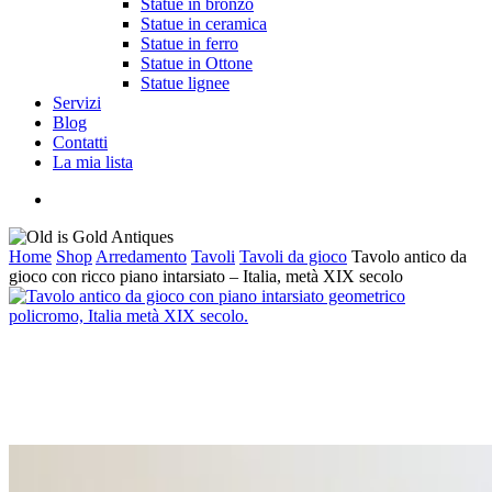
Statue in bronzo
Statue in ceramica
Statue in ferro
Statue in Ottone
Statue lignee
Servizi
Blog
Contatti
La mia lista
cerca
Home
Shop
Arredamento
Tavoli
Tavoli da gioco
Tavolo antico da
gioco con ricco piano intarsiato – Italia, metà XIX secolo