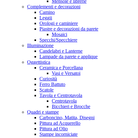
Mensole e librerie
Complementi e decorazioni
Camino
Leggii
Orologi e caminiere
Piastre e decorazioni da parete
Mosaici
Specchi/Specchiere
Illuminazione
Candelabri e Lanterne
Lampade da parete e applique
Oggettistica
Ceramica e Porcellana
Vasi e Versatoi
Curiosità
Ferro Battuto
Scatole
Tavola e Centrotavola
Centrotavola
Bicchieri e Brocche
Quadri e stampe
Carboncino, Matita, Disegni
Pittura ad Acquerello
Pittura ad Olio
Stampe incorniciate