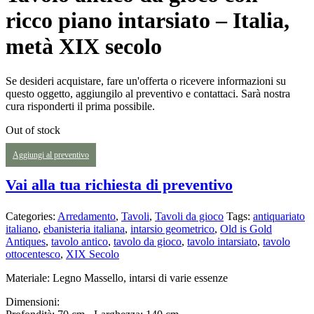
ricco piano intarsiato – Italia,
metà XIX secolo
Se desideri acquistare, fare un'offerta o ricevere informazioni su
questo oggetto, aggiungilo al preventivo e contattaci. Sarà nostra
cura risponderti il prima possibile.
Out of stock
Aggiungi al preventivo
Vai alla tua richiesta di preventivo
Categories:
Arredamento
,
Tavoli
,
Tavoli da gioco
Tags:
antiquariato
italiano
,
ebanisteria italiana
,
intarsio geometrico
,
Old is Gold
Antiques
,
tavolo antico
,
tavolo da gioco
,
tavolo intarsiato
,
tavolo
ottocentesco
,
XIX Secolo
Materiale: Legno Massello, intarsi di varie essenze
Dimensioni: