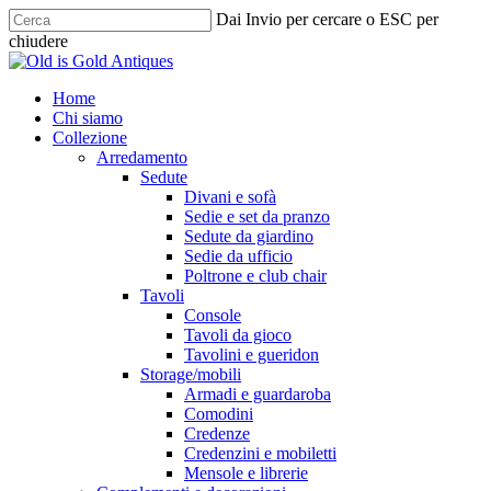
Skip
Dai Invio per cercare o ESC per
to
chiudere
main
Chiudi
content
ricerca
cerca
Menu
Home
Chi siamo
Collezione
Arredamento
Sedute
Divani e sofà
Sedie e set da pranzo
Sedute da giardino
Sedie da ufficio
Poltrone e club chair
Tavoli
Console
Tavoli da gioco
Tavolini e gueridon
Storage/mobili
Armadi e guardaroba
Comodini
Credenze
Credenzini e mobiletti
Mensole e librerie