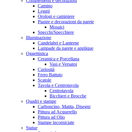
Complementi e decorazioni
Camino
Leggii
Orologi e caminiere
Piastre e decorazioni da parete
Mosaici
Specchi/Specchiere
Illuminazione
Candelabri e Lanterne
Lampade da parete e applique
Oggettistica
Ceramica e Porcellana
Vasi e Versatoi
Curiosità
Ferro Battuto
Scatole
Tavola e Centrotavola
Centrotavola
Bicchieri e Brocche
Quadri e stampe
Carboncino, Matita, Disegni
Pittura ad Acquerello
Pittura ad Olio
Stampe incorniciate
Statue