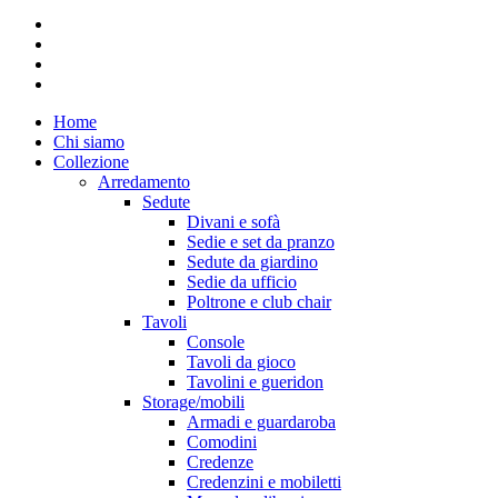
facebook
instagram
whatsapp
email
Close
Home
Menu
Chi siamo
Collezione
Arredamento
Sedute
Divani e sofà
Sedie e set da pranzo
Sedute da giardino
Sedie da ufficio
Poltrone e club chair
Tavoli
Console
Tavoli da gioco
Tavolini e gueridon
Storage/mobili
Armadi e guardaroba
Comodini
Credenze
Credenzini e mobiletti