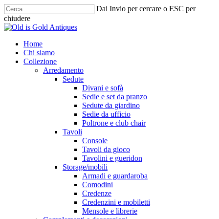
Skip
Dai Invio per cercare o ESC per
to
chiudere
main
Chiudi
content
ricerca
cerca
Menu
Home
Chi siamo
Collezione
Arredamento
Sedute
Divani e sofà
Sedie e set da pranzo
Sedute da giardino
Sedie da ufficio
Poltrone e club chair
Tavoli
Console
Tavoli da gioco
Tavolini e gueridon
Storage/mobili
Armadi e guardaroba
Comodini
Credenze
Credenzini e mobiletti
Mensole e librerie