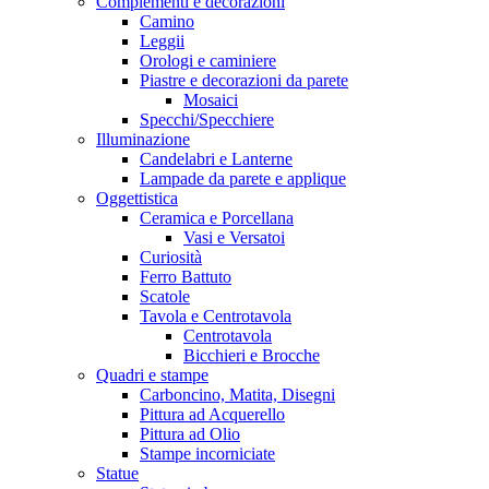
Complementi e decorazioni
Camino
Leggii
Orologi e caminiere
Piastre e decorazioni da parete
Mosaici
Specchi/Specchiere
Illuminazione
Candelabri e Lanterne
Lampade da parete e applique
Oggettistica
Ceramica e Porcellana
Vasi e Versatoi
Curiosità
Ferro Battuto
Scatole
Tavola e Centrotavola
Centrotavola
Bicchieri e Brocche
Quadri e stampe
Carboncino, Matita, Disegni
Pittura ad Acquerello
Pittura ad Olio
Stampe incorniciate
Statue