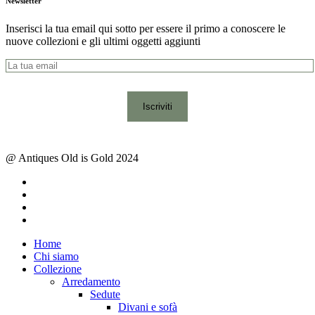
Newsletter
Inserisci la tua email qui sotto per essere il primo a conoscere le
nuove collezioni e gli ultimi oggetti aggiunti
@ Antiques Old is Gold 2024
facebook
instagram
whatsapp
email
Close
Home
Menu
Chi siamo
Collezione
Arredamento
Sedute
Divani e sofà