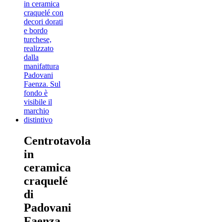
Centrotavola
in
ceramica
craquelé
di
Padovani
Faenza,