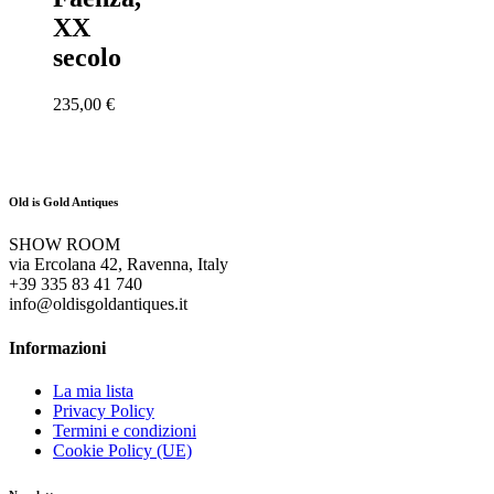
XX
secolo
235,00
€
Old is Gold Antiques
SHOW ROOM
via Ercolana 42, Ravenna, Italy
+39 335 83 41 740
info@oldisgoldantiques.it
Informazioni
La mia lista
Privacy Policy
Termini e condizioni
Cookie Policy (UE)