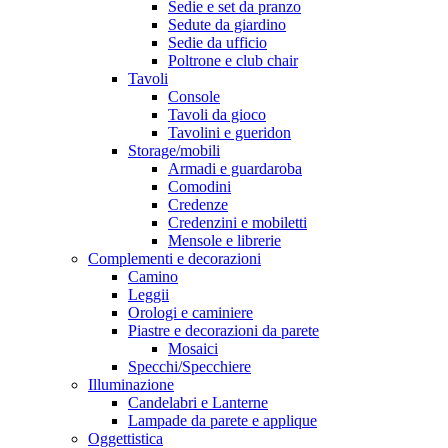
Sedie e set da pranzo
Sedute da giardino
Sedie da ufficio
Poltrone e club chair
Tavoli
Console
Tavoli da gioco
Tavolini e gueridon
Storage/mobili
Armadi e guardaroba
Comodini
Credenze
Credenzini e mobiletti
Mensole e librerie
Complementi e decorazioni
Camino
Leggii
Orologi e caminiere
Piastre e decorazioni da parete
Mosaici
Specchi/Specchiere
Illuminazione
Candelabri e Lanterne
Lampade da parete e applique
Oggettistica