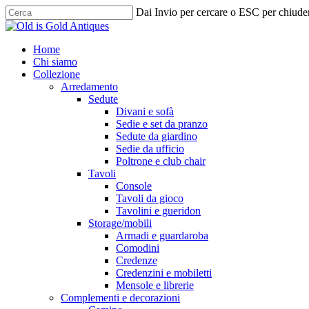
Skip
Dai Invio per cercare o ESC per chiude
to
Chiudi
main
ricerca
content
cerca
Menu
Home
Chi siamo
Collezione
Arredamento
Sedute
Divani e sofà
Sedie e set da pranzo
Sedute da giardino
Sedie da ufficio
Poltrone e club chair
Tavoli
Console
Tavoli da gioco
Tavolini e gueridon
Storage/mobili
Armadi e guardaroba
Comodini
Credenze
Credenzini e mobiletti
Mensole e librerie
Complementi e decorazioni