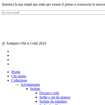
Inserisci la tua email qui sotto per essere il primo a conoscere le nuove
@ Antiques Old is Gold 2024
facebook
instagram
whatsapp
email
Close
Home
Menu
Chi siamo
Collezione
Arredamento
Sedute
Divani e sofà
Sedie e set da pranzo
Sedute da giardino