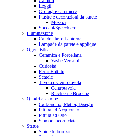
Camino
Leggii
Orologi e caminiere
Piastre e decorazioni da parete
Mosaici
Specchi/Specchiere
Illuminazione
Candelabri e Lanterne
Lampade da parete e applique
Oggettistica
Ceramica e Porcellana
Vasi e Versatoi
Curiosità
Ferro Battuto
Scatole
Tavola e Centrotavola
Centrotavola
Bicchieri e Brocche
Quadri e stampe
Carboncino, Matita, Disegni
Pittura ad Acquerello
Pittura ad Olio
Stampe incorniciate
Statue
Statue in bronzo