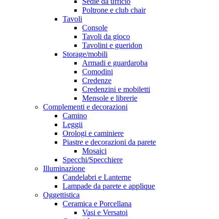
Sedie da ufficio
Poltrone e club chair
Tavoli
Console
Tavoli da gioco
Tavolini e gueridon
Storage/mobili
Armadi e guardaroba
Comodini
Credenze
Credenzini e mobiletti
Mensole e librerie
Complementi e decorazioni
Camino
Leggii
Orologi e caminiere
Piastre e decorazioni da parete
Mosaici
Specchi/Specchiere
Illuminazione
Candelabri e Lanterne
Lampade da parete e applique
Oggettistica
Ceramica e Porcellana
Vasi e Versatoi