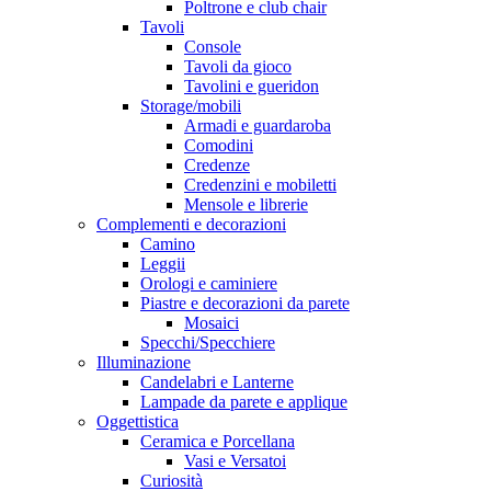
Poltrone e club chair
Tavoli
Console
Tavoli da gioco
Tavolini e gueridon
Storage/mobili
Armadi e guardaroba
Comodini
Credenze
Credenzini e mobiletti
Mensole e librerie
Complementi e decorazioni
Camino
Leggii
Orologi e caminiere
Piastre e decorazioni da parete
Mosaici
Specchi/Specchiere
Illuminazione
Candelabri e Lanterne
Lampade da parete e applique
Oggettistica
Ceramica e Porcellana
Vasi e Versatoi
Curiosità