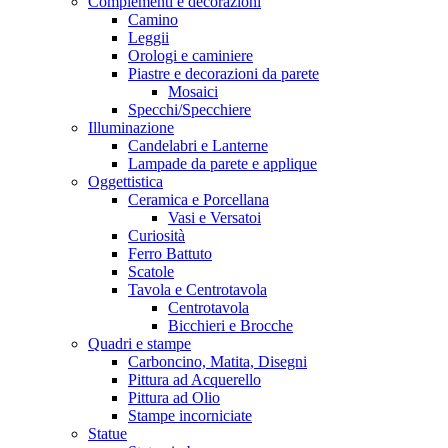
Complementi e decorazioni
Camino
Leggii
Orologi e caminiere
Piastre e decorazioni da parete
Mosaici
Specchi/Specchiere
Illuminazione
Candelabri e Lanterne
Lampade da parete e applique
Oggettistica
Ceramica e Porcellana
Vasi e Versatoi
Curiosità
Ferro Battuto
Scatole
Tavola e Centrotavola
Centrotavola
Bicchieri e Brocche
Quadri e stampe
Carboncino, Matita, Disegni
Pittura ad Acquerello
Pittura ad Olio
Stampe incorniciate
Statue