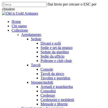
Skip
Dai Invio per cercare o ESC per
to
chiudere
main
Chiudi
content
ricerca
cerca
Menu
Home
Chi siamo
Collezione
Arredamento
Sedute
Divani e sofà
Sedie e set da pranzo
Sedute da giardino
Sedie da ufficio
Poltrone e club chair
Tavoli
Console
Tavoli da gioco
Tavolini e gueridon
Storage/mobili
Armadi e guardaroba
Comodini
Credenze
Credenzini e mobiletti
Mensole e librerie