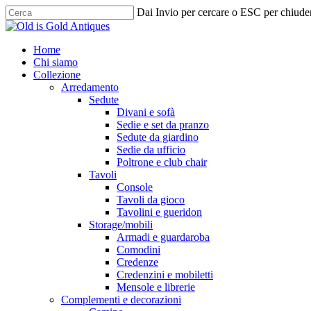
Skip
Dai Invio per cercare o ESC per chiude
to
Chiudi
main
ricerca
content
cerca
Menu
Home
Chi siamo
Collezione
Arredamento
Sedute
Divani e sofà
Sedie e set da pranzo
Sedute da giardino
Sedie da ufficio
Poltrone e club chair
Tavoli
Console
Tavoli da gioco
Tavolini e gueridon
Storage/mobili
Armadi e guardaroba
Comodini
Credenze
Credenzini e mobiletti
Mensole e librerie
Complementi e decorazioni