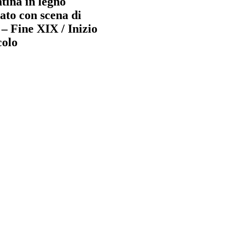
tina in legno
iato con scena di
 – Fine XIX / Inizio
colo