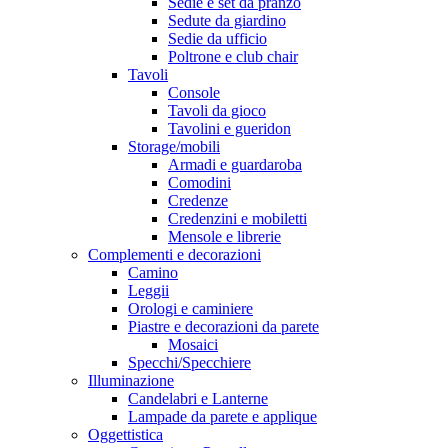
Sedie e set da pranzo
Sedute da giardino
Sedie da ufficio
Poltrone e club chair
Tavoli
Console
Tavoli da gioco
Tavolini e gueridon
Storage/mobili
Armadi e guardaroba
Comodini
Credenze
Credenzini e mobiletti
Mensole e librerie
Complementi e decorazioni
Camino
Leggii
Orologi e caminiere
Piastre e decorazioni da parete
Mosaici
Specchi/Specchiere
Illuminazione
Candelabri e Lanterne
Lampade da parete e applique
Oggettistica