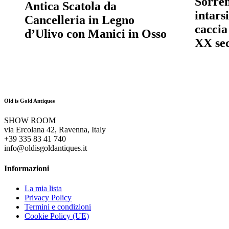
Sorren
Antica Scatola da
intars
Cancelleria in Legno
caccia
d’Ulivo con Manici in Osso
XX se
Old is Gold Antiques
SHOW ROOM
via Ercolana 42, Ravenna, Italy
+39 335 83 41 740
info@oldisgoldantiques.it
Informazioni
La mia lista
Privacy Policy
Termini e condizioni
Cookie Policy (UE)