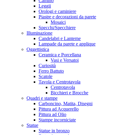
Camino
Leggii
Orologi e caminiere
Piastre e decorazioni da parete
Mosaici
Specchi/Specchiere
Illuminazione
Candelabri e Lanterne
Lampade da parete e applique
Oggettistica
Ceramica e Porcellana
Vasi e Versatoi
Curiosità
Ferro Battuto
Scatole
Tavola e Centrotavola
Centrotavola
Bicchieri e Brocche
Quadri e stampe
Carboncino, Matita, Disegni
Pittura ad Acquerello
Pittura ad Olio
Stampe incorniciate
Statue
Statue in bronzo