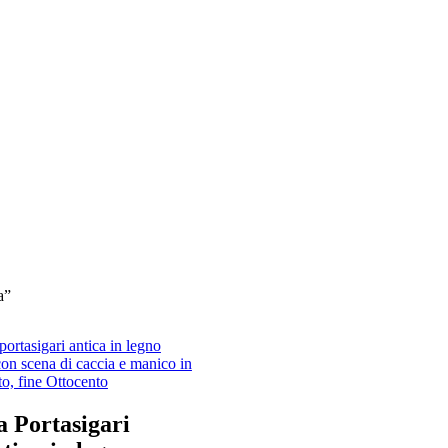
a”
a Portasigari