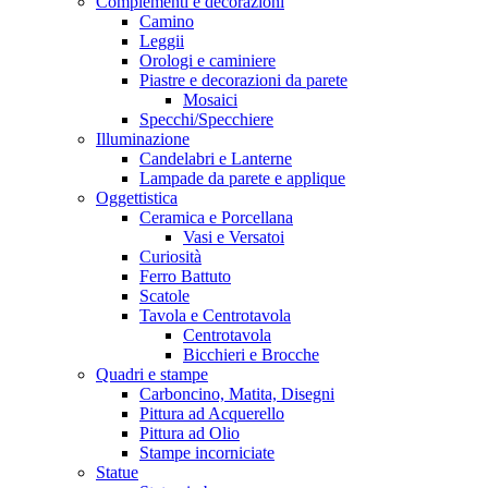
Complementi e decorazioni
Camino
Leggii
Orologi e caminiere
Piastre e decorazioni da parete
Mosaici
Specchi/Specchiere
Illuminazione
Candelabri e Lanterne
Lampade da parete e applique
Oggettistica
Ceramica e Porcellana
Vasi e Versatoi
Curiosità
Ferro Battuto
Scatole
Tavola e Centrotavola
Centrotavola
Bicchieri e Brocche
Quadri e stampe
Carboncino, Matita, Disegni
Pittura ad Acquerello
Pittura ad Olio
Stampe incorniciate
Statue