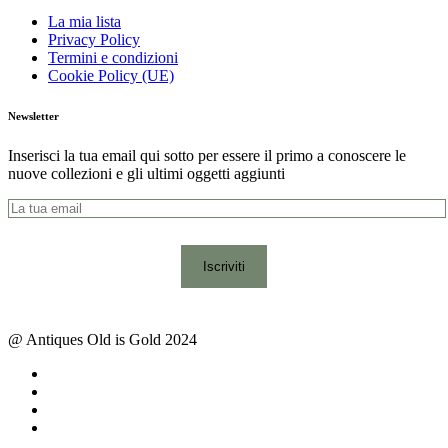
La mia lista
Privacy Policy
Termini e condizioni
Cookie Policy (UE)
Newsletter
Inserisci la tua email qui sotto per essere il primo a conoscere le
nuove collezioni e gli ultimi oggetti aggiunti
@ Antiques Old is Gold 2024
facebook
instagram
whatsapp
email