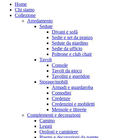
Close
Home
Menu
Chi siamo
Collezione
Arredamento
Sedute
Divani e sofà
Sedie e set da pranzo
Sedute da giardino
Sedie da ufficio
Poltrone e club chair
Tavoli
Console
Tavoli da gioco
Tavolini e gueridon
Storage/mobili
Armadi e guardaroba
Comodini
Credenze
Credenzini e mobiletti
Mensole e librerie
Complementi e decorazioni
Camino
Leggii
Orologi e caminiere
Piastre e decorazioni da parete