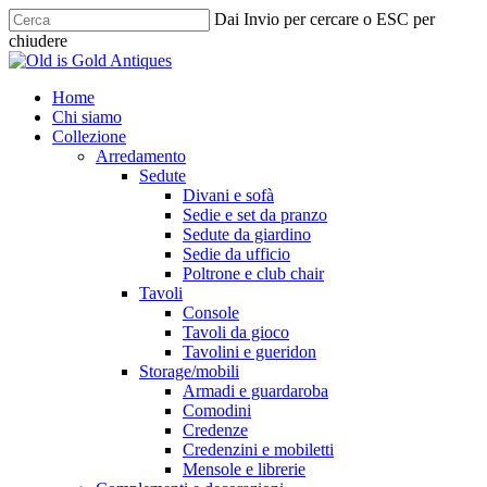
Skip
Dai Invio per cercare o ESC per
to
chiudere
main
Chiudi
content
ricerca
cerca
Menu
Home
Chi siamo
Collezione
Arredamento
Sedute
Divani e sofà
Sedie e set da pranzo
Sedute da giardino
Sedie da ufficio
Poltrone e club chair
Tavoli
Console
Tavoli da gioco
Tavolini e gueridon
Storage/mobili
Armadi e guardaroba
Comodini
Credenze
Credenzini e mobiletti
Mensole e librerie