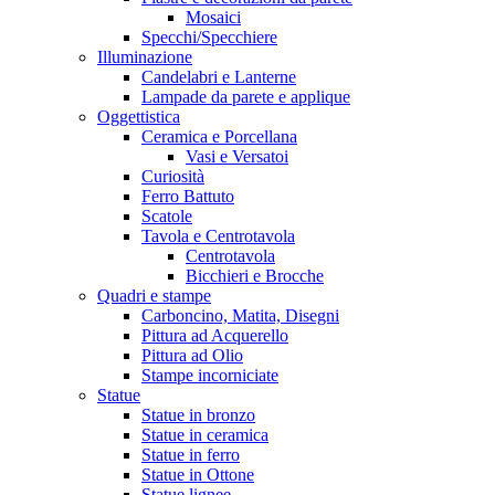
Mosaici
Specchi/Specchiere
Illuminazione
Candelabri e Lanterne
Lampade da parete e applique
Oggettistica
Ceramica e Porcellana
Vasi e Versatoi
Curiosità
Ferro Battuto
Scatole
Tavola e Centrotavola
Centrotavola
Bicchieri e Brocche
Quadri e stampe
Carboncino, Matita, Disegni
Pittura ad Acquerello
Pittura ad Olio
Stampe incorniciate
Statue
Statue in bronzo
Statue in ceramica
Statue in ferro
Statue in Ottone
Statue lignee