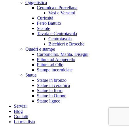
Oggettistica
Ceramica e Porcellana
Vasi e Versatoi
Curiosità
Ferro Battuto
Scatole
Tavola e Centrotavola
Centrotavola
Bicchieri e Brocche
Quadri e stampe
Carboncino, Matita, Disegni
Pittura ad Acquerello
Pittura ad Olio
Stampe incorniciate
Statue
Statue in bronzo
Statue in ceramica
Statue in ferro
Statue in Ottone
Statue lignee
Servizi
Blog
Contatti
La mia lista