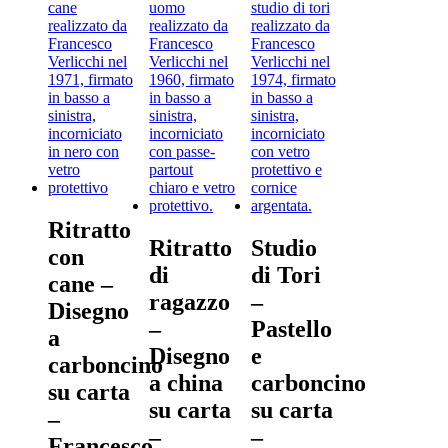
Ritratto
Ritratto
Studio
con
di
di Tori
cane –
ragazzo
–
Disegno
–
Pastello
a
Disegno
e
carboncino
a china
carboncino
su carta
su carta
su carta
–
–
–
Francesco