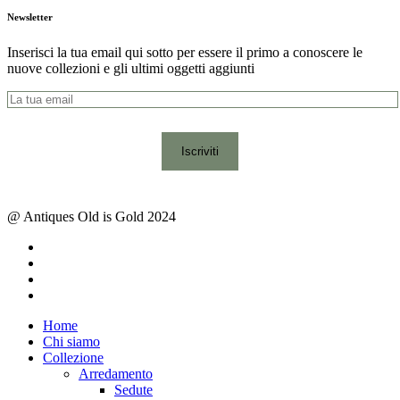
Newsletter
Inserisci la tua email qui sotto per essere il primo a conoscere le
nuove collezioni e gli ultimi oggetti aggiunti
@ Antiques Old is Gold 2024
facebook
instagram
whatsapp
email
Close
Home
Menu
Chi siamo
Collezione
Arredamento
Sedute