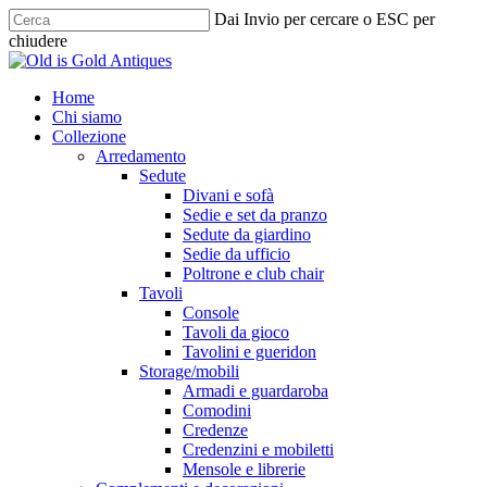
Skip
Dai Invio per cercare o ESC per
to
chiudere
main
Chiudi
content
ricerca
cerca
Menu
Home
Chi siamo
Collezione
Arredamento
Sedute
Divani e sofà
Sedie e set da pranzo
Sedute da giardino
Sedie da ufficio
Poltrone e club chair
Tavoli
Console
Tavoli da gioco
Tavolini e gueridon
Storage/mobili
Armadi e guardaroba
Comodini
Credenze
Credenzini e mobiletti
Mensole e librerie