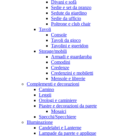
Divani e sofà
Sedie e set da pranzo
Sedute da giardino
Sedie da ufficio
Poltrone e club chair
Tavoli
Console
Tavoli da gioco
Tavolini e gueridon
Storage/mobili
Armadi e guardaroba
Comodini
Credenze
Credenzini e mobiletti
Mensole e librerie
Complementi e decorazioni
Camino
Leggii
Orologi e caminiere
Piastre e decorazioni da parete
Mosaici
Specchi/Specchiere
Illuminazione
Candelabri e Lanterne
Lampade da parete e applique