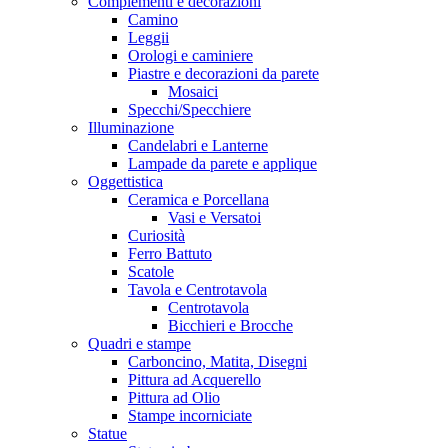
Complementi e decorazioni
Camino
Leggii
Orologi e caminiere
Piastre e decorazioni da parete
Mosaici
Specchi/Specchiere
Illuminazione
Candelabri e Lanterne
Lampade da parete e applique
Oggettistica
Ceramica e Porcellana
Vasi e Versatoi
Curiosità
Ferro Battuto
Scatole
Tavola e Centrotavola
Centrotavola
Bicchieri e Brocche
Quadri e stampe
Carboncino, Matita, Disegni
Pittura ad Acquerello
Pittura ad Olio
Stampe incorniciate
Statue