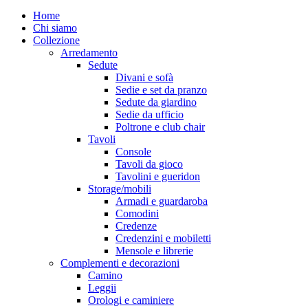
Close
Home
Menu
Chi siamo
Collezione
Arredamento
Sedute
Divani e sofà
Sedie e set da pranzo
Sedute da giardino
Sedie da ufficio
Poltrone e club chair
Tavoli
Console
Tavoli da gioco
Tavolini e gueridon
Storage/mobili
Armadi e guardaroba
Comodini
Credenze
Credenzini e mobiletti
Mensole e librerie
Complementi e decorazioni
Camino
Leggii
Orologi e caminiere