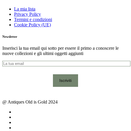
La mia lista
Privacy Policy
Termini e condizioni
Cookie Policy (UE)
Newsletter
Inserisci la tua email qui sotto per essere il primo a conoscere le
nuove collezioni e gli ultimi oggetti aggiunti
@ Antiques Old is Gold 2024
facebook
instagram
whatsapp
email