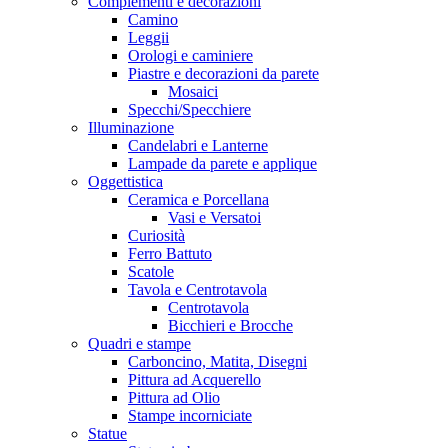
Complementi e decorazioni
Camino
Leggii
Orologi e caminiere
Piastre e decorazioni da parete
Mosaici
Specchi/Specchiere
Illuminazione
Candelabri e Lanterne
Lampade da parete e applique
Oggettistica
Ceramica e Porcellana
Vasi e Versatoi
Curiosità
Ferro Battuto
Scatole
Tavola e Centrotavola
Centrotavola
Bicchieri e Brocche
Quadri e stampe
Carboncino, Matita, Disegni
Pittura ad Acquerello
Pittura ad Olio
Stampe incorniciate
Statue