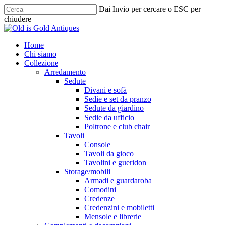
Skip
Dai Invio per cercare o ESC per
to
chiudere
main
Chiudi
content
ricerca
cerca
Menu
Home
Chi siamo
Collezione
Arredamento
Sedute
Divani e sofà
Sedie e set da pranzo
Sedute da giardino
Sedie da ufficio
Poltrone e club chair
Tavoli
Console
Tavoli da gioco
Tavolini e gueridon
Storage/mobili
Armadi e guardaroba
Comodini
Credenze
Credenzini e mobiletti
Mensole e librerie