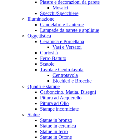
Piastre e decorazioni da parete
Mosaici
Specchi/Specchiere
Illuminazione
Candelabri e Lanterne
Lampade da parete e applique
Oggettistica
Ceramica e Porcellana
Vasi e Versatoi
Curiosità
Ferro Battuto
Scatole
Tavola e Centrotavola
Centrotavola
Bicchieri e Brocche
Quadri e stampe
Carboncino, Matita, Disegni
Pittura ad Acquerello
Pittura ad Olio
Stampe incorniciate
Statue
Statue in bronzo
Statue in ceramica
Statue in ferro
Statue in Ottone