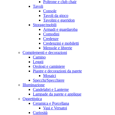
Poltrone e club chair
Tavoli
Console
Tavoli da gioco
Tavolini e gueridon
Storage/mobili
Armadi e guardaroba
Comodini
Credenze
Credenzini e mobiletti
Mensole e librerie
Complementi e decorazioni
Camino
Leggii
Orologi e caminiere
Piastre e decorazioni da parete
Mosaici
Specchi/Specchiere
Illuminazione
Candelabri e Lanterne
Lampade da parete e applique
Oggettistica
Ceramica e Porcellana
Vasi e Versatoi
Curiosità