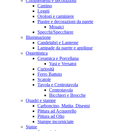
Complementi e decorazioni
Camino
Leggii
Orologi e caminiere
Piastre e decorazioni da parete
Mosaici
Specchi/Specchiere
Illuminazione
Candelabri e Lanterne
Lampade da parete e applique
Oggettistica
Ceramica e Porcellana
Vasi e Versatoi
Curiosità
Ferro Battuto
Scatole
Tavola e Centrotavola
Centrotavola
Bicchieri e Brocche
Quadri e stampe
Carboncino, Matita, Disegni
Pittura ad Acquerello
Pittura ad Olio
Stampe incorniciate
Statue