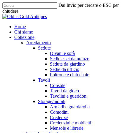
Skip
Dai Invio per cercare o ESC per
to
chiudere
main
Chiudi
content
ricerca
cerca
Menu
Home
Chi siamo
Collezione
Arredamento
Sedute
Divani e sofà
Sedie e set da pranzo
Sedute da giardino
Sedie da ufficio
Poltrone e club chair
Tavoli
Console
Tavoli da gioco
Tavolini e gueridon
Storage/mobili
Armadi e guardaroba
Comodini
Credenze
Credenzini e mobiletti
Mensole e librerie