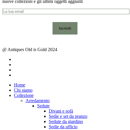
nuove collezioni e gli ultimi oggetti aggiunti
@ Antiques Old is Gold 2024
facebook
instagram
whatsapp
email
Close
Home
Menu
Chi siamo
Collezione
Arredamento
Sedute
Divani e sofà
Sedie e set da pranzo
Sedute da giardino
Sedie da ufficio