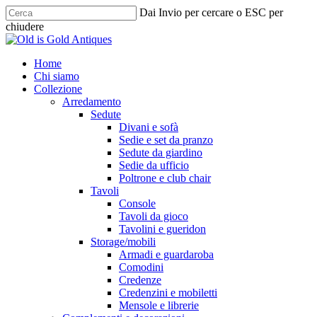
Skip
Dai Invio per cercare o ESC per
to
chiudere
main
Chiudi
content
ricerca
cerca
Menu
Home
Chi siamo
Collezione
Arredamento
Sedute
Divani e sofà
Sedie e set da pranzo
Sedute da giardino
Sedie da ufficio
Poltrone e club chair
Tavoli
Console
Tavoli da gioco
Tavolini e gueridon
Storage/mobili
Armadi e guardaroba
Comodini
Credenze
Credenzini e mobiletti
Mensole e librerie