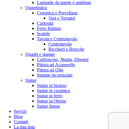
Lampade da parete e applique
Oggettistica
Ceramica e Porcellana
Vasi e Versatoi
Curiosità
Ferro Battuto
Scatole
Tavola e Centrotavola
Centrotavola
Bicchieri e Brocche
Quadri e stampe
Carboncino, Matita, Disegni
Pittura ad Acquerello
Pittura ad Olio
Stampe incorniciate
Statue
Statue in bronzo
Statue in ceramica
Statue in ferro
Statue in Ottone
Statue lignee
Servizi
Blog
Contatti
La mia lista