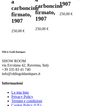
a
1907
carboncino
carboncino
firmato,
firmato,
250,00
€
1907
1907
250,00
€
250,00
€
Old is Gold Antiques
SHOW ROOM
via Ercolana 42, Ravenna, Italy
+39 335 83 41 740
info@oldisgoldantiques.it
Informazioni
La mia lista
Privacy Policy
Termini e condizioni
Cookie Policy (UE)