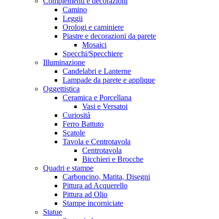
Complementi e decorazioni
Camino
Leggii
Orologi e caminiere
Piastre e decorazioni da parete
Mosaici
Specchi/Specchiere
Illuminazione
Candelabri e Lanterne
Lampade da parete e applique
Oggettistica
Ceramica e Porcellana
Vasi e Versatoi
Curiosità
Ferro Battuto
Scatole
Tavola e Centrotavola
Centrotavola
Bicchieri e Brocche
Quadri e stampe
Carboncino, Matita, Disegni
Pittura ad Acquerello
Pittura ad Olio
Stampe incorniciate
Statue