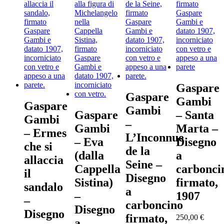
Gaspare
Gaspare
Gambi
Gaspare
Gambi
Gaspare
– Santa
Gambi
–
Gambi
Marta –
– Ermes
L’Inconnue
– Eva
Disegno
che si
de la
(dalla
a
allaccia
Seine –
Cappella
carbonci
il
Disegno
Sistina)
firmato,
sandalo
a
–
1907
–
carboncino
Disegno
Disegno
firmato,
250,00
€
a