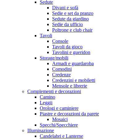
Sedute
Divani e sofà
Sedie e set da pranzo
Sedute da giardino
Sedie da ufficio
Poltrone e club chair
Tavoli
Console
Tavoli da gioco
Tavolini e gueridon
Storage/mobili
Armadi e guardaroba
Comodini
Credenze
Credenzini e mobiletti
Mensole e librerie
Complementi e decorazioni
Camino
Leggii
Orologi e caminiere
Piastre e decorazioni da parete
Mosaici
Specchi/Specchiere
Illuminazione
Candelabri e Lanterne