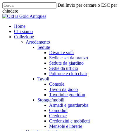
Skip
Dai Invio per cercare o ESC per
to
chiudere
main
Chiudi
content
ricerca
cerca
Menu
Home
Chi siamo
Collezione
Arredamento
Sedute
Divani e sofà
Sedie e set da pranzo
Sedute da giardino
Sedie da ufficio
Poltrone e club chair
Tavoli
Console
Tavoli da gioco
Tavolini e gueridon
Storage/mobili
Armadi e guardaroba
Comodini
Credenze
Credenzini e mobiletti
Mensole e librerie