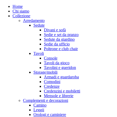
Close
Home
Menu
Chi siamo
Collezione
Arredamento
Sedute
Divani e sofà
Sedie e set da pranzo
Sedute da giardino
Sedie da ufficio
Poltrone e club chair
Tavoli
Console
Tavoli da gioco
Tavolini e gueridon
Storage/mobili
Armadi e guardaroba
Comodini
Credenze
Credenzini e mobiletti
Mensole e librerie
Complementi e decorazioni
Camino
Leggii
Orologi e caminiere