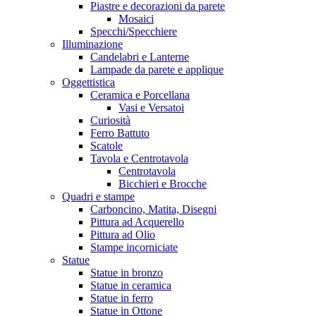
Piastre e decorazioni da parete
Mosaici
Specchi/Specchiere
Illuminazione
Candelabri e Lanterne
Lampade da parete e applique
Oggettistica
Ceramica e Porcellana
Vasi e Versatoi
Curiosità
Ferro Battuto
Scatole
Tavola e Centrotavola
Centrotavola
Bicchieri e Brocche
Quadri e stampe
Carboncino, Matita, Disegni
Pittura ad Acquerello
Pittura ad Olio
Stampe incorniciate
Statue
Statue in bronzo
Statue in ceramica
Statue in ferro
Statue in Ottone