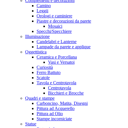
Complementi e decorazioni
Camino
Leggii
Orologi e caminiere
Piastre e decorazioni da parete
Mosaici
Specchi/Specchiere
Illuminazione
Candelabri e Lanterne
Lampade da parete e applique
Oggettistica
Ceramica e Porcellana
Vasi e Versatoi
Curiosità
Ferro Battuto
Scatole
Tavola e Centrotavola
Centrotavola
Bicchieri e Brocche
Quadri e stampe
Carboncino, Matita, Disegni
Pittura ad Acquerello
Pittura ad Olio
Stampe incorniciate
Statue