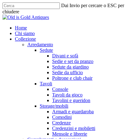
Skip
Dai Invio per cercare o ESC per
to
chiudere
main
Chiudi
content
ricerca
cerca
Menu
Home
Chi siamo
Collezione
Arredamento
Sedute
Divani e sofà
Sedie e set da pranzo
Sedute da giardino
Sedie da ufficio
Poltrone e club chair
Tavoli
Console
Tavoli da gioco
Tavolini e gueridon
Storage/mobili
Armadi e guardaroba
Comodini
Credenze
Credenzini e mobiletti
Mensole e librerie