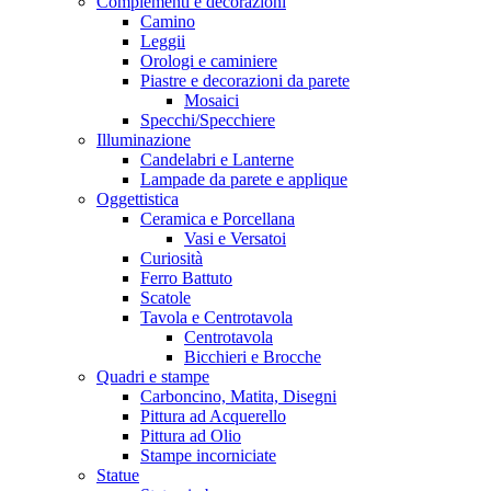
Complementi e decorazioni
Camino
Leggii
Orologi e caminiere
Piastre e decorazioni da parete
Mosaici
Specchi/Specchiere
Illuminazione
Candelabri e Lanterne
Lampade da parete e applique
Oggettistica
Ceramica e Porcellana
Vasi e Versatoi
Curiosità
Ferro Battuto
Scatole
Tavola e Centrotavola
Centrotavola
Bicchieri e Brocche
Quadri e stampe
Carboncino, Matita, Disegni
Pittura ad Acquerello
Pittura ad Olio
Stampe incorniciate
Statue