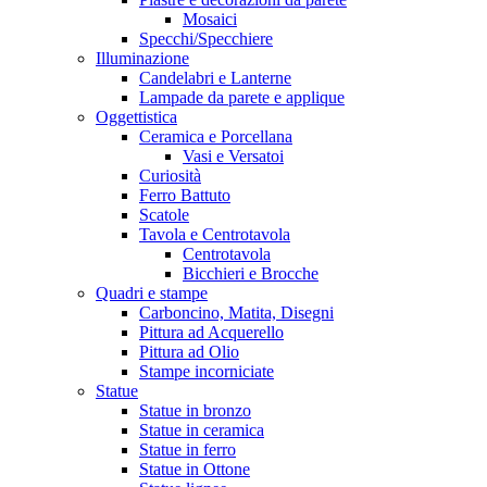
Mosaici
Specchi/Specchiere
Illuminazione
Candelabri e Lanterne
Lampade da parete e applique
Oggettistica
Ceramica e Porcellana
Vasi e Versatoi
Curiosità
Ferro Battuto
Scatole
Tavola e Centrotavola
Centrotavola
Bicchieri e Brocche
Quadri e stampe
Carboncino, Matita, Disegni
Pittura ad Acquerello
Pittura ad Olio
Stampe incorniciate
Statue
Statue in bronzo
Statue in ceramica
Statue in ferro
Statue in Ottone