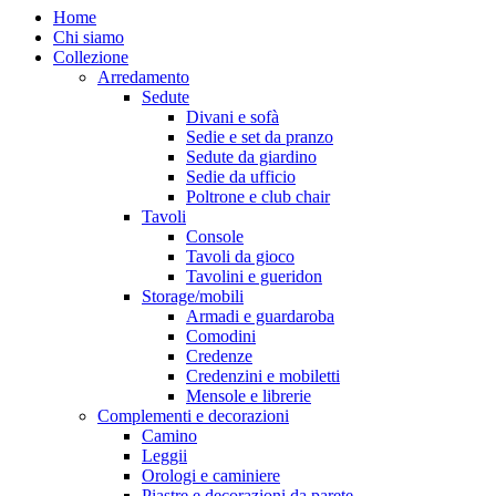
Close
Home
Menu
Chi siamo
Collezione
Arredamento
Sedute
Divani e sofà
Sedie e set da pranzo
Sedute da giardino
Sedie da ufficio
Poltrone e club chair
Tavoli
Console
Tavoli da gioco
Tavolini e gueridon
Storage/mobili
Armadi e guardaroba
Comodini
Credenze
Credenzini e mobiletti
Mensole e librerie
Complementi e decorazioni
Camino
Leggii
Orologi e caminiere
Piastre e decorazioni da parete