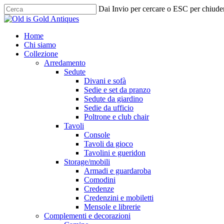
Skip
Dai Invio per cercare o ESC per chiude
to
Chiudi
main
ricerca
content
cerca
Menu
Home
Chi siamo
Collezione
Arredamento
Sedute
Divani e sofà
Sedie e set da pranzo
Sedute da giardino
Sedie da ufficio
Poltrone e club chair
Tavoli
Console
Tavoli da gioco
Tavolini e gueridon
Storage/mobili
Armadi e guardaroba
Comodini
Credenze
Credenzini e mobiletti
Mensole e librerie
Complementi e decorazioni