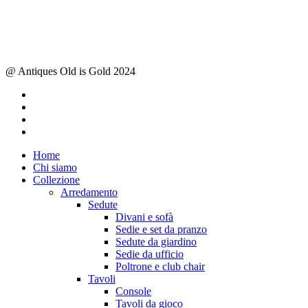
@ Antiques Old is Gold 2024
facebook
instagram
whatsapp
email
Close
Home
Menu
Chi siamo
Collezione
Arredamento
Sedute
Divani e sofà
Sedie e set da pranzo
Sedute da giardino
Sedie da ufficio
Poltrone e club chair
Tavoli
Console
Tavoli da gioco