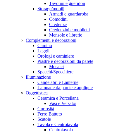
Tavolini e gueridon
Storage/mobili
Armadi e guardaroba
Comodini
Credenze
Credenzini e mobiletti
Mensole e librerie
Complementi e decorazioni
Camino
Leggii
Orologi e caminiere
Piastre e decorazioni da parete
Mosaici
Specchi/Specchiere
Illuminazione
Candelabri e Lanterne
Lampade da parete e applique
Oggettistica
Ceramica e Porcellana
Vasi e Versatoi
Curiosità
Ferro Battuto
Scatole
Tavola e Centrotavola
Centrotavola