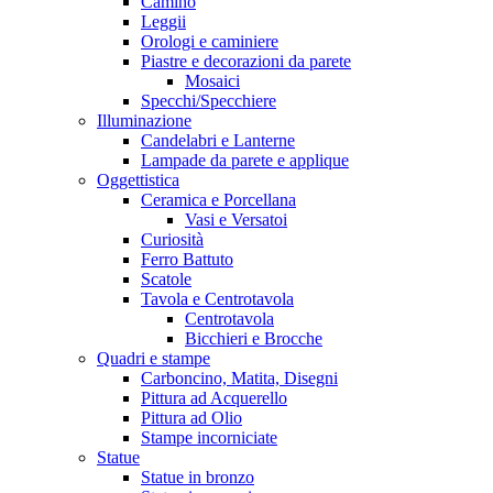
Camino
Leggii
Orologi e caminiere
Piastre e decorazioni da parete
Mosaici
Specchi/Specchiere
Illuminazione
Candelabri e Lanterne
Lampade da parete e applique
Oggettistica
Ceramica e Porcellana
Vasi e Versatoi
Curiosità
Ferro Battuto
Scatole
Tavola e Centrotavola
Centrotavola
Bicchieri e Brocche
Quadri e stampe
Carboncino, Matita, Disegni
Pittura ad Acquerello
Pittura ad Olio
Stampe incorniciate
Statue
Statue in bronzo