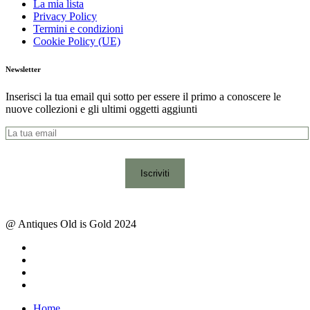
La mia lista
Privacy Policy
Termini e condizioni
Cookie Policy (UE)
Newsletter
Inserisci la tua email qui sotto per essere il primo a conoscere le
nuove collezioni e gli ultimi oggetti aggiunti
@ Antiques Old is Gold 2024
facebook
instagram
whatsapp
email
Close
Home