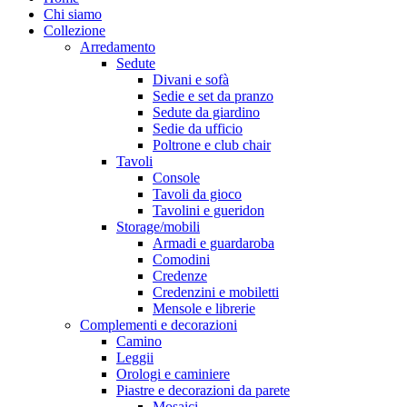
Menu
Chi siamo
Collezione
Arredamento
Sedute
Divani e sofà
Sedie e set da pranzo
Sedute da giardino
Sedie da ufficio
Poltrone e club chair
Tavoli
Console
Tavoli da gioco
Tavolini e gueridon
Storage/mobili
Armadi e guardaroba
Comodini
Credenze
Credenzini e mobiletti
Mensole e librerie
Complementi e decorazioni
Camino
Leggii
Orologi e caminiere
Piastre e decorazioni da parete
Mosaici