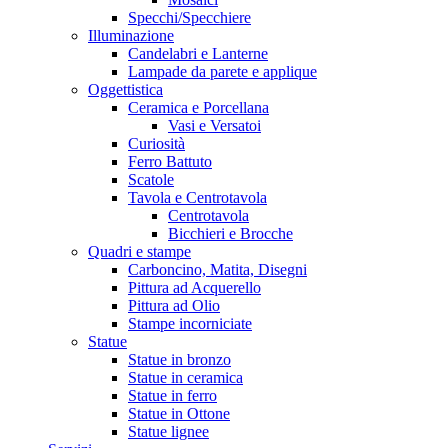
Specchi/Specchiere
Illuminazione
Candelabri e Lanterne
Lampade da parete e applique
Oggettistica
Ceramica e Porcellana
Vasi e Versatoi
Curiosità
Ferro Battuto
Scatole
Tavola e Centrotavola
Centrotavola
Bicchieri e Brocche
Quadri e stampe
Carboncino, Matita, Disegni
Pittura ad Acquerello
Pittura ad Olio
Stampe incorniciate
Statue
Statue in bronzo
Statue in ceramica
Statue in ferro
Statue in Ottone
Statue lignee