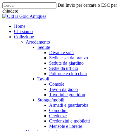
Skip
Dai Invio per cercare o ESC per
to
chiudere
main
Chiudi
content
ricerca
cerca
Menu
Home
Chi siamo
Collezione
Arredamento
Sedute
Divani e sofà
Sedie e set da pranzo
Sedute da giardino
Sedie da ufficio
Poltrone e club chair
Tavoli
Console
Tavoli da gioco
Tavolini e gueridon
Storage/mobili
Armadi e guardaroba
Comodini
Credenze
Credenzini e mobiletti
Mensole e librerie