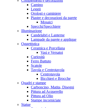
Complementi e decorazioni
Camino
Leggii
Orologi e caminiere
Piastre e decorazioni da parete
Mosaici
Specchi/Specchiere
Illuminazione
Candelabri e Lanterne
Lampade da parete e applique
Oggettistica
Ceramica e Porcellana
Vasi e Versatoi
Curiosità
Ferro Battuto
Scatole
Tavola e Centrotavola
Centrotavola
Bicchieri e Brocche
Quadri e stampe
Carboncino, Matita, Disegni
Pittura ad Acquerello
Pittura ad Olio
Stampe incorniciate
Statue