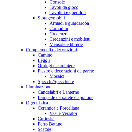
Console
Tavoli da gioco
Tavolini e gueridon
Storage/mobili
Armadi e guardaroba
Comodini
Credenze
Credenzini e mobiletti
Mensole e librerie
Complementi e decorazioni
Camino
Leggii
Orologi e caminiere
Piastre e decorazioni da parete
Mosaici
Specchi/Specchiere
Illuminazione
Candelabri e Lanterne
Lampade da parete e applique
Oggettistica
Ceramica e Porcellana
Vasi e Versatoi
Curiosità
Ferro Battuto
Scatole