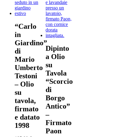
“Carlo
in
Giardino”
Dipinto
di
a Olio
Mario
su
Umberto
Tavola
Testoni
“Scorcio
– Olio
di
su
Borgo
tavola,
Antico”
firmato
–
e datato
Firmato
1998
Paon