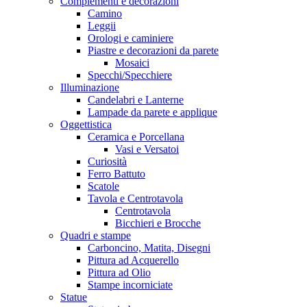
Complementi e decorazioni
Camino
Leggii
Orologi e caminiere
Piastre e decorazioni da parete
Mosaici
Specchi/Specchiere
Illuminazione
Candelabri e Lanterne
Lampade da parete e applique
Oggettistica
Ceramica e Porcellana
Vasi e Versatoi
Curiosità
Ferro Battuto
Scatole
Tavola e Centrotavola
Centrotavola
Bicchieri e Brocche
Quadri e stampe
Carboncino, Matita, Disegni
Pittura ad Acquerello
Pittura ad Olio
Stampe incorniciate
Statue