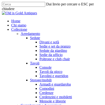
Skip
Dai Invio per cercare o ESC per
to
chiudere
main
Chiudi
content
ricerca
cerca
Menu
Home
Chi siamo
Collezione
Arredamento
Sedute
Divani e sofà
Sedie e set da pranzo
Sedute da giardino
Sedie da ufficio
Poltrone e club chair
Tavoli
Console
Tavoli da gioco
Tavolini e gueridon
Storage/mobili
Armadi e guardaroba
Comodini
Credenze
Credenzini e mobiletti
Mensole e librerie