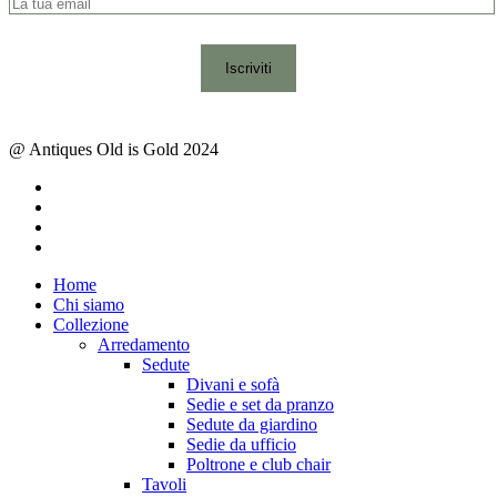
@ Antiques Old is Gold 2024
facebook
instagram
whatsapp
email
Close
Home
Menu
Chi siamo
Collezione
Arredamento
Sedute
Divani e sofà
Sedie e set da pranzo
Sedute da giardino
Sedie da ufficio
Poltrone e club chair
Tavoli