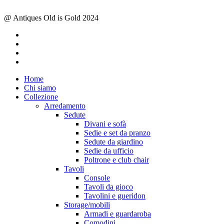
@ Antiques Old is Gold 2024
facebook
instagram
whatsapp
email
Close
Home
Menu
Chi siamo
Collezione
Arredamento
Sedute
Divani e sofà
Sedie e set da pranzo
Sedute da giardino
Sedie da ufficio
Poltrone e club chair
Tavoli
Console
Tavoli da gioco
Tavolini e gueridon
Storage/mobili
Armadi e guardaroba
Comodini