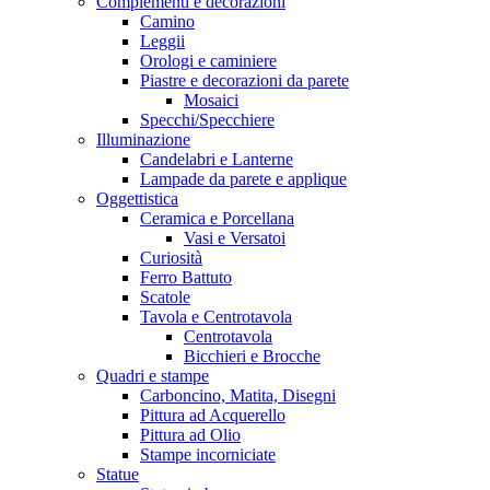
Complementi e decorazioni
Camino
Leggii
Orologi e caminiere
Piastre e decorazioni da parete
Mosaici
Specchi/Specchiere
Illuminazione
Candelabri e Lanterne
Lampade da parete e applique
Oggettistica
Ceramica e Porcellana
Vasi e Versatoi
Curiosità
Ferro Battuto
Scatole
Tavola e Centrotavola
Centrotavola
Bicchieri e Brocche
Quadri e stampe
Carboncino, Matita, Disegni
Pittura ad Acquerello
Pittura ad Olio
Stampe incorniciate
Statue