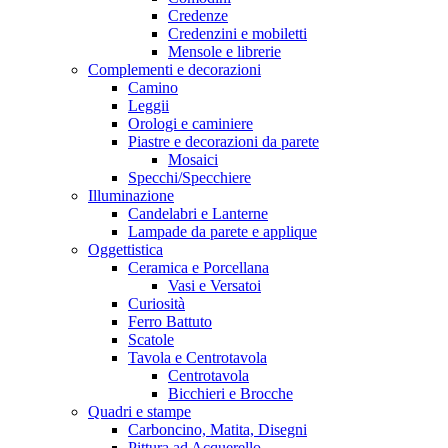
Credenze
Credenzini e mobiletti
Mensole e librerie
Complementi e decorazioni
Camino
Leggii
Orologi e caminiere
Piastre e decorazioni da parete
Mosaici
Specchi/Specchiere
Illuminazione
Candelabri e Lanterne
Lampade da parete e applique
Oggettistica
Ceramica e Porcellana
Vasi e Versatoi
Curiosità
Ferro Battuto
Scatole
Tavola e Centrotavola
Centrotavola
Bicchieri e Brocche
Quadri e stampe
Carboncino, Matita, Disegni
Pittura ad Acquerello