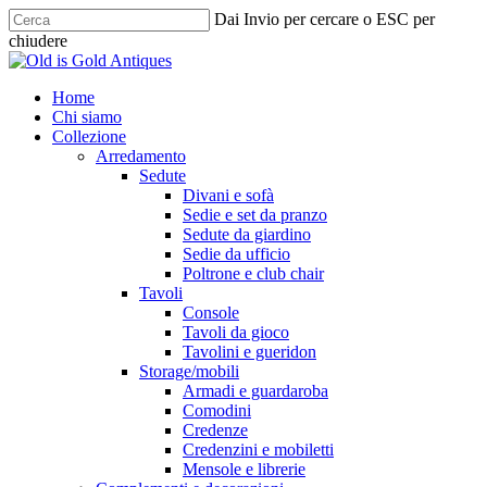
Skip
Dai Invio per cercare o ESC per
to
chiudere
main
Chiudi
content
ricerca
cerca
Menu
Home
Chi siamo
Collezione
Arredamento
Sedute
Divani e sofà
Sedie e set da pranzo
Sedute da giardino
Sedie da ufficio
Poltrone e club chair
Tavoli
Console
Tavoli da gioco
Tavolini e gueridon
Storage/mobili
Armadi e guardaroba
Comodini
Credenze
Credenzini e mobiletti
Mensole e librerie