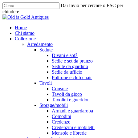
Skip
Dai Invio per cercare o ESC per
to
chiudere
main
Chiudi
content
ricerca
cerca
Menu
Home
Chi siamo
Collezione
Arredamento
Sedute
Divani e sofà
Sedie e set da pranzo
Sedute da giardino
Sedie da ufficio
Poltrone e club chair
Tavoli
Console
Tavoli da gioco
Tavolini e gueridon
Storage/mobili
Armadi e guardaroba
Comodini
Credenze
Credenzini e mobiletti
Mensole e librerie