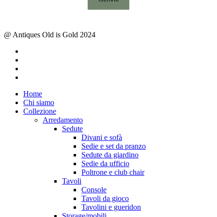
@ Antiques Old is Gold 2024
facebook
instagram
whatsapp
email
Close
Home
Menu
Chi siamo
Collezione
Arredamento
Sedute
Divani e sofà
Sedie e set da pranzo
Sedute da giardino
Sedie da ufficio
Poltrone e club chair
Tavoli
Console
Tavoli da gioco
Tavolini e gueridon
Storage/mobili