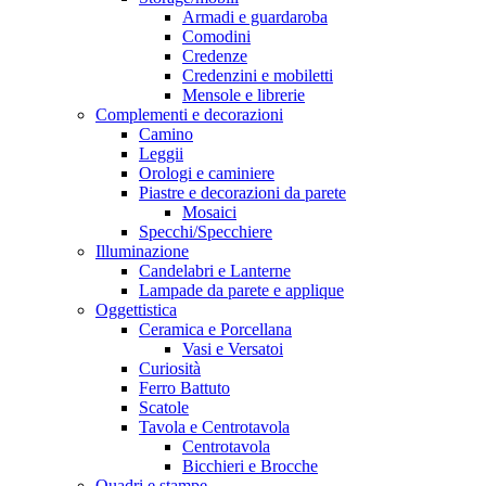
Armadi e guardaroba
Comodini
Credenze
Credenzini e mobiletti
Mensole e librerie
Complementi e decorazioni
Camino
Leggii
Orologi e caminiere
Piastre e decorazioni da parete
Mosaici
Specchi/Specchiere
Illuminazione
Candelabri e Lanterne
Lampade da parete e applique
Oggettistica
Ceramica e Porcellana
Vasi e Versatoi
Curiosità
Ferro Battuto
Scatole
Tavola e Centrotavola
Centrotavola
Bicchieri e Brocche
Quadri e stampe