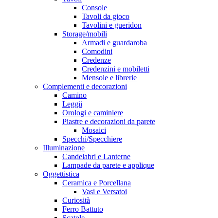
Console
Tavoli da gioco
Tavolini e gueridon
Storage/mobili
Armadi e guardaroba
Comodini
Credenze
Credenzini e mobiletti
Mensole e librerie
Complementi e decorazioni
Camino
Leggii
Orologi e caminiere
Piastre e decorazioni da parete
Mosaici
Specchi/Specchiere
Illuminazione
Candelabri e Lanterne
Lampade da parete e applique
Oggettistica
Ceramica e Porcellana
Vasi e Versatoi
Curiosità
Ferro Battuto
Scatole