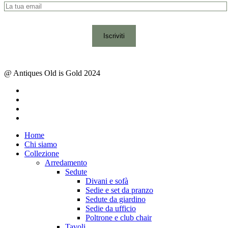
@ Antiques Old is Gold 2024
facebook
instagram
whatsapp
email
Close
Home
Menu
Chi siamo
Collezione
Arredamento
Sedute
Divani e sofà
Sedie e set da pranzo
Sedute da giardino
Sedie da ufficio
Poltrone e club chair
Tavoli