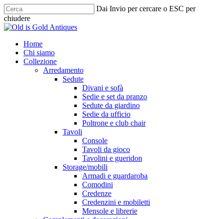
Skip
Dai Invio per cercare o ESC per
to
chiudere
main
Chiudi
content
ricerca
cerca
Menu
Home
Chi siamo
Collezione
Arredamento
Sedute
Divani e sofà
Sedie e set da pranzo
Sedute da giardino
Sedie da ufficio
Poltrone e club chair
Tavoli
Console
Tavoli da gioco
Tavolini e gueridon
Storage/mobili
Armadi e guardaroba
Comodini
Credenze
Credenzini e mobiletti
Mensole e librerie