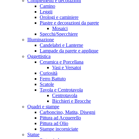
Complementi e decorazioni
Camino
Leggii
Orologi e caminiere
Piastre e decorazioni da parete
Mosaici
Specchi/Specchiere
Illuminazione
Candelabri e Lanterne
Lampade da parete e applique
Oggettistica
Ceramica e Porcellana
Vasi e Versatoi
Curiosità
Ferro Battuto
Scatole
Tavola e Centrotavola
Centrotavola
Bicchieri e Brocche
Quadri e stampe
Carboncino, Matita, Disegni
Pittura ad Acquerello
Pittura ad Olio
Stampe incorniciate
Statue