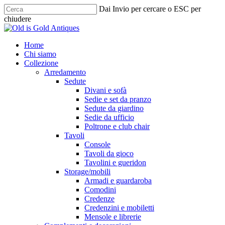
Skip
Dai Invio per cercare o ESC per
to
chiudere
main
Chiudi
content
ricerca
cerca
Menu
Home
Chi siamo
Collezione
Arredamento
Sedute
Divani e sofà
Sedie e set da pranzo
Sedute da giardino
Sedie da ufficio
Poltrone e club chair
Tavoli
Console
Tavoli da gioco
Tavolini e gueridon
Storage/mobili
Armadi e guardaroba
Comodini
Credenze
Credenzini e mobiletti
Mensole e librerie