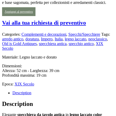
e base sagomata, perfetta per collezionisti e arredamenti classici.
Aggiungi al preventivo
Vai alla tua richiesta di preventivo
Categories:
Complementi e decorazioni
,
Specchi/Specchiere
Tags:
arredo antico
,
doratura
,
Impero
,
Italia
,
legno laccato
,
neoclassico
,
Old is Gold Antiques
,
specchiera antica
,
specchio antico
,
XIX
Secolo
Materiale: Legno laccato e dorato
Dimensioni:
Altezza: 52 cm - Larghezza: 39 cm
Profondità massima: 19 cm
Epoca:
XIX Secolo
Description
Description
Elegante
specchiera da tavolo antica
in
legno laccato color