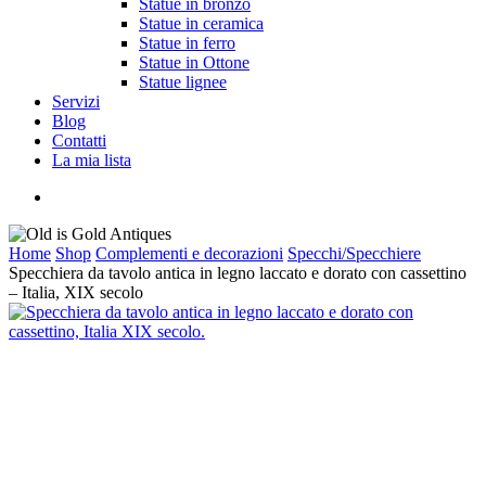
Statue in bronzo
Statue in ceramica
Statue in ferro
Statue in Ottone
Statue lignee
Servizi
Blog
Contatti
La mia lista
cerca
Home
Shop
Complementi e decorazioni
Specchi/Specchiere
Specchiera da tavolo antica in legno laccato e dorato con cassettino
– Italia, XIX secolo