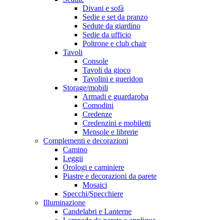
Divani e sofà
Sedie e set da pranzo
Sedute da giardino
Sedie da ufficio
Poltrone e club chair
Tavoli
Console
Tavoli da gioco
Tavolini e gueridon
Storage/mobili
Armadi e guardaroba
Comodini
Credenze
Credenzini e mobiletti
Mensole e librerie
Complementi e decorazioni
Camino
Leggii
Orologi e caminiere
Piastre e decorazioni da parete
Mosaici
Specchi/Specchiere
Illuminazione
Candelabri e Lanterne