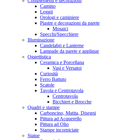
Complementi e decorazioni
Camino
Leggii
Orologi e caminiere
Piastre e decorazioni da parete
Mosaici
Specchi/Specchiere
Illuminazione
Candelabri e Lanterne
Lampade da parete e applique
Oggettistica
Ceramica e Porcellana
Vasi e Versatoi
Curiosità
Ferro Battuto
Scatole
Tavola e Centrotavola
Centrotavola
Bicchieri e Brocche
Quadri e stampe
Carboncino, Matita, Disegni
Pittura ad Acquerello
Pittura ad Olio
Stampe incorniciate
Statue