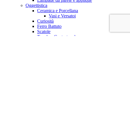
Lampade da parete e applique
Oggettistica
Ceramica e Porcellana
Vasi e Versatoi
Curiosità
Ferro Battuto
Scatole
Tavola e Centrotavola
Centrotavola
Bicchieri e Brocche
Quadri e stampe
Carboncino, Matita, Disegni
Pittura ad Acquerello
Pittura ad Olio
Stampe incorniciate
Statue
Statue in bronzo
Statue in ceramica
Statue in ferro
Statue in Ottone
Statue lignee
Servizi
Blog
Contatti
La mia lista