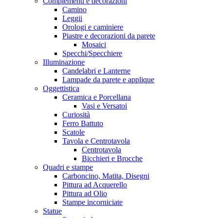
Complementi e decorazioni
Camino
Leggii
Orologi e caminiere
Piastre e decorazioni da parete
Mosaici
Specchi/Specchiere
Illuminazione
Candelabri e Lanterne
Lampade da parete e applique
Oggettistica
Ceramica e Porcellana
Vasi e Versatoi
Curiosità
Ferro Battuto
Scatole
Tavola e Centrotavola
Centrotavola
Bicchieri e Brocche
Quadri e stampe
Carboncino, Matita, Disegni
Pittura ad Acquerello
Pittura ad Olio
Stampe incorniciate
Statue