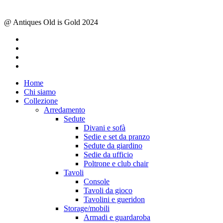
@ Antiques Old is Gold 2024
facebook
instagram
whatsapp
email
Close
Home
Menu
Chi siamo
Collezione
Arredamento
Sedute
Divani e sofà
Sedie e set da pranzo
Sedute da giardino
Sedie da ufficio
Poltrone e club chair
Tavoli
Console
Tavoli da gioco
Tavolini e gueridon
Storage/mobili
Armadi e guardaroba