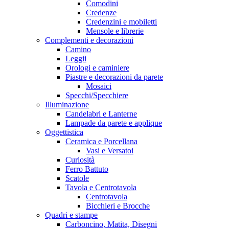
Comodini
Credenze
Credenzini e mobiletti
Mensole e librerie
Complementi e decorazioni
Camino
Leggii
Orologi e caminiere
Piastre e decorazioni da parete
Mosaici
Specchi/Specchiere
Illuminazione
Candelabri e Lanterne
Lampade da parete e applique
Oggettistica
Ceramica e Porcellana
Vasi e Versatoi
Curiosità
Ferro Battuto
Scatole
Tavola e Centrotavola
Centrotavola
Bicchieri e Brocche
Quadri e stampe
Carboncino, Matita, Disegni