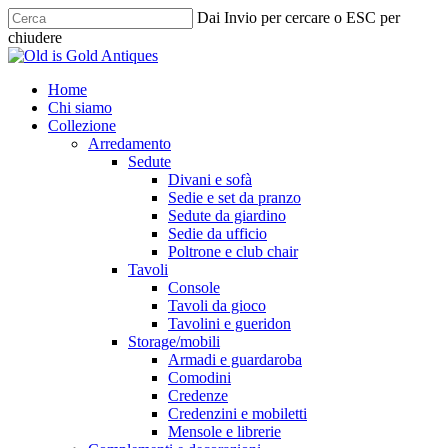
Skip
Dai Invio per cercare o ESC per
to
chiudere
main
Chiudi
content
ricerca
cerca
Menu
Home
Chi siamo
Collezione
Arredamento
Sedute
Divani e sofà
Sedie e set da pranzo
Sedute da giardino
Sedie da ufficio
Poltrone e club chair
Tavoli
Console
Tavoli da gioco
Tavolini e gueridon
Storage/mobili
Armadi e guardaroba
Comodini
Credenze
Credenzini e mobiletti
Mensole e librerie