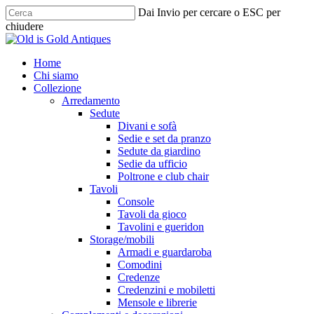
Skip
Dai Invio per cercare o ESC per
to
chiudere
main
Chiudi
content
ricerca
cerca
Menu
Home
Chi siamo
Collezione
Arredamento
Sedute
Divani e sofà
Sedie e set da pranzo
Sedute da giardino
Sedie da ufficio
Poltrone e club chair
Tavoli
Console
Tavoli da gioco
Tavolini e gueridon
Storage/mobili
Armadi e guardaroba
Comodini
Credenze
Credenzini e mobiletti
Mensole e librerie