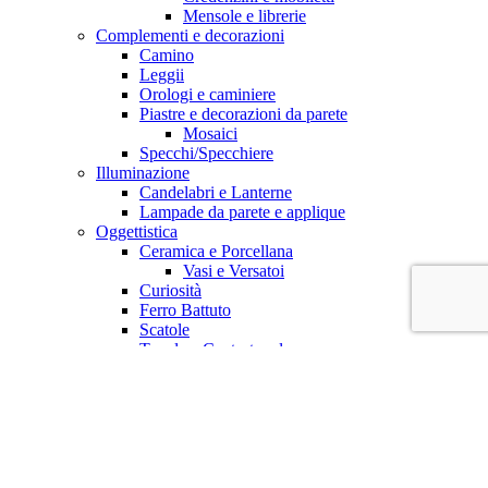
Mensole e librerie
Complementi e decorazioni
Camino
Leggii
Orologi e caminiere
Piastre e decorazioni da parete
Mosaici
Specchi/Specchiere
Illuminazione
Candelabri e Lanterne
Lampade da parete e applique
Oggettistica
Ceramica e Porcellana
Vasi e Versatoi
Curiosità
Ferro Battuto
Scatole
Tavola e Centrotavola
Centrotavola
Bicchieri e Brocche
Quadri e stampe
Carboncino, Matita, Disegni
Pittura ad Acquerello
Pittura ad Olio
Stampe incorniciate