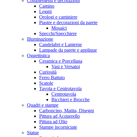
Complementi e decorazioni
Camino
Leggii
Orologi e caminiere
Piastre e decorazioni da parete
Mosaici
Specchi/Specchiere
Illuminazione
Candelabri e Lanterne
Lampade da parete e applique
Oggettistica
Ceramica e Porcellana
Vasi e Versatoi
Curiosità
Ferro Battuto
Scatole
Tavola e Centrotavola
Centrotavola
Bicchieri e Brocche
Quadri e stampe
Carboncino, Matita, Disegni
Pittura ad Acquerello
Pittura ad Olio
Stampe incorniciate
Statue