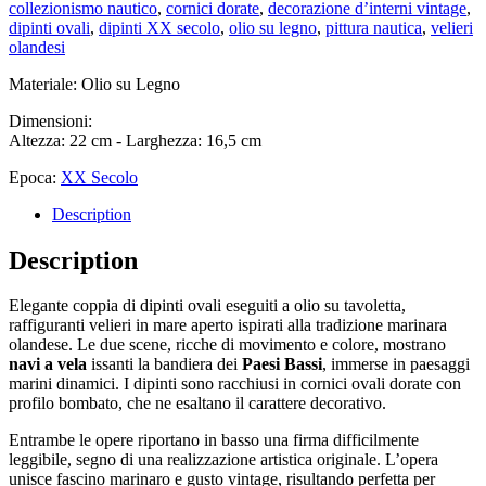
collezionismo nautico
,
cornici dorate
,
decorazione d’interni vintage
,
dipinti ovali
,
dipinti XX secolo
,
olio su legno
,
pittura nautica
,
velieri
olandesi
Materiale: Olio su Legno
Dimensioni:
Altezza: 22 cm - Larghezza: 16,5 cm
Epoca:
XX Secolo
Description
Description
Elegante coppia di dipinti ovali eseguiti a olio su tavoletta,
raffiguranti velieri in mare aperto ispirati alla tradizione marinara
olandese. Le due scene, ricche di movimento e colore, mostrano
navi a vela
issanti la bandiera dei
Paesi Bassi
, immerse in paesaggi
marini dinamici. I dipinti sono racchiusi in cornici ovali dorate con
profilo bombato, che ne esaltano il carattere decorativo.
Entrambe le opere riportano in basso una firma difficilmente
leggibile, segno di una realizzazione artistica originale. L’opera
unisce fascino marinaro e gusto vintage, risultando perfetta per