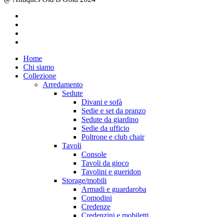
facebook
instagram
whatsapp
email
Close
Home
Menu
Chi siamo
Collezione
Arredamento
Sedute
Divani e sofà
Sedie e set da pranzo
Sedute da giardino
Sedie da ufficio
Poltrone e club chair
Tavoli
Console
Tavoli da gioco
Tavolini e gueridon
Storage/mobili
Armadi e guardaroba
Comodini
Credenze
Credenzini e mobiletti